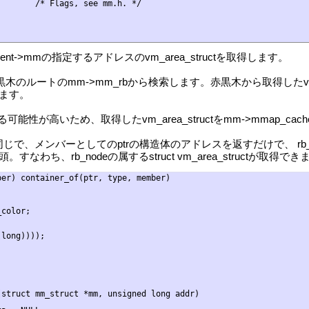
       /* Flags, see mm.h. */

ct current->mmの指定するアドレスのvm_area_structを取得します。
、赤黒木のルートのmm->mm_rbから検索します。赤黒木から取得したvm
ます。
される可能性が高いため、取得したvm_area_structをmm->mmap_
クロと同じで、メンバーとしてのptrの構造体のアドレスを返すだけで、 rb_node
ち、rb_nodeの属するstruct vm_area_structが取得でき
er) container_of(ptr, type, member)

color;



long))));

struct mm_struct *mm, unsigned long addr)
