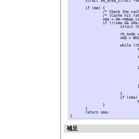
       struct vm_area_struct *vm
       if (mm) {

               /* Check the cach
               /* (Cache hit rat
               vma = mm->mmap_ca
               if (!(vma && vma-
                       struct rb
                       rb_node =
                       vma = NUL
                       while (rb
                               s
                               v
                                
                               i
                                
                                
                                
                                
                               }
                                
                       }

                       if (vma)

                               m
               }

       }

       return vma;

補足