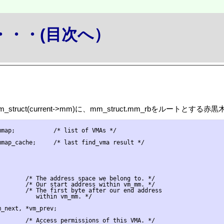
か・・・(目次へ）
uct(current->mm)に、mm_struct.mm_rbをルートとす
map;           /* list of VMAs */

map_cache;     /* last find_vma result */

       /* The address space we belong to. */

       /* Our start address within vm_mm. */

       /* The first byte after our end address

          within vm_mm. */

_next, *vm_prev;

       /* Access permissions of this VMA. */
