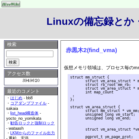
Linuxの備忘録と
検索
赤黒木2(find_vma)
仮想メモリ領域は、プロセス毎のmm_str
アクセス数
struct mm_struct {

       struct vm_area_struct * m
       struct rb_root mm_rb;

       struct vm_area_struct * m
最近のコメント
       int map_count

 :

・
はじめ
- bb8
};

・
コアダンプファイル
-
struct vm_area_struct {

sakaia
       struct mm_struct * vm_mm;
・
list_head構造体
-
       unsigned long vm_start;  
       unsigned long vm_end;    
yocto_no_yomikata
                                
・
勧告ロックと強制ロック
- wataash
       struct vm_area_struct *vm
・
LKMからのファイル出力
       pgprot_t vm_page_prot;   
- 重松 宏昌