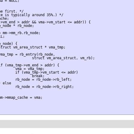
a = NULL;

e first. */

e is typically around 35%.) */

che;

>vm_end > addr && vma->vm_start <= addr)) {

_node * rb_node;

 mm->mm_rb.rb_node;

L;

_node) {

truct vm_area_struct * vma_tmp;

ma_tmp = rb_entry(rb_node,

               struct vm_area_struct, vm_rb);

f (vma_tmp->vm_end > addr) {

       vma = vma_tmp;

       if (vma_tmp->vm_start <= addr)

               break;

       rb_node = rb_node->rb_left;

 else

       rb_node = rb_node->rb_right;

m->mmap_cache = vma;
