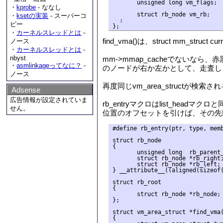
       unsigned long vm_flags;  
・
kprobe
- ななし
       struct rb_node vm_rb;

・
ksetの実装
- スーパーコ
  :

ピー
・
カーネルスレッドとは
-
find_vma()は、struct mm_stru
ノース
・
カーネルスレッドとは
-
nbyst
mm->mmap_cacheでないなら
・
asmlinkageってなに？
-
のノードが右か左かとして、走査し
ノース
再度同じvm_area_structが検索
Adsense
広告情報が設定されていま
rb_entryマクロはlist_headマ
せん。
位置のオフセットを引けば、その先頭。すなわ
#define rb_entry(ptr, type, memb
struct rb_node

{

       unsigned long  rb_parent_
       struct rb_node *rb_right;
       struct rb_node *rb_left;

} __attribute__((aligned(sizeof(
struct rb_root

{

       struct rb_node *rb_node;

};

struct vm_area_struct *find_vma(
{
