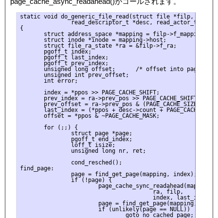
page_cache_async_readahead()がコールされます。
static void do_generic_file_read(struct file *filp, loff_t 
               read_descriptor_t *desc, read_actor_t actor)
{

       struct address_space *mapping = filp->f_mapping;

       struct inode *inode = mapping->host;

       struct file_ra_state *ra = &filp->f_ra;

       pgoff_t index;

       pgoff_t last_index;

       pgoff_t prev_index;

       unsigned long offset;      /* offset into pagecache 
       unsigned int prev_offset;

       int error;

       index = *ppos >> PAGE_CACHE_SHIFT;

       prev_index = ra->prev_pos >> PAGE_CACHE_SHIFT;

       prev_offset = ra->prev_pos & (PAGE_CACHE_SIZE-1);

       last_index = (*ppos + desc->count + PAGE_CACHE_SIZE
       offset = *ppos & ~PAGE_CACHE_MASK;

       for (;;) {

               struct page *page;

               pgoff_t end_index;

               loff_t isize;

               unsigned long nr, ret;

               cond_resched();

find_page:

               page = find_get_page(mapping, index);

               if (!page) {

                       page_cache_sync_readahead(mapping,

                                       ra, filp,

                                       index, last_index - 
                       page = find_get_page(mapping, index)
                       if (unlikely(page == NULL))

                               goto no_cached_page;
