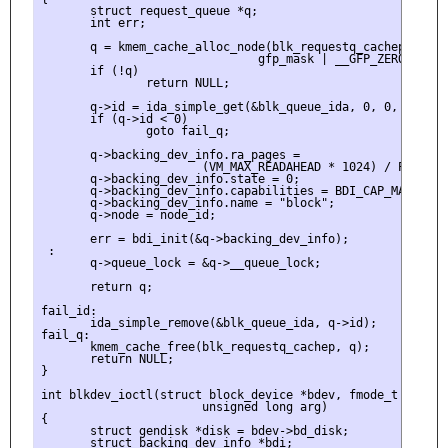
       struct request_queue *q;

       int err;

       q = kmem_cache_alloc_node(blk_requestq_cachep,

                               gfp_mask | __GFP_ZERO, node_
       if (!q)

               return NULL;

       q->id = ida_simple_get(&blk_queue_ida, 0, 0, GFP_KER
       if (q->id < 0)

               goto fail_q;

       q->backing_dev_info.ra_pages =

                       (VM_MAX_READAHEAD * 1024) / PAGE_CAC
       q->backing_dev_info.state = 0;

       q->backing_dev_info.capabilities = BDI_CAP_MAP_COPY;
       q->backing_dev_info.name = "block";

       q->node = node_id;

       err = bdi_init(&q->backing_dev_info);

 :

       q->queue_lock = &q->__queue_lock;

       return q;

fail_id:

       ida_simple_remove(&blk_queue_ida, q->id);

fail_q:

       kmem_cache_free(blk_requestq_cachep, q);

       return NULL;

}

int blkdev_ioctl(struct block_device *bdev, fmode_t mode, u
                       unsigned long arg)

{

       struct gendisk *disk = bdev->bd_disk;

       struct backing_dev_info *bdi;
