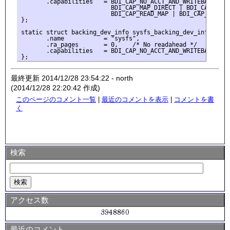
       .capabilities   = BDI_CAP_NO_ACCT_AND_WRITEBACK |

                         BDI_CAP_MAP_DIRECT | BDI_CAP_MAP_C
                         BDI_CAP_READ_MAP | BDI_CAP_WRITE_
};

static struct backing_dev_info sysfs_backing_dev_info = {

       .name           = "sysfs",

       .ra_pages       = 0,    /* No readahead */

       .capabilities   = BDI_CAP_NO_ACCT_AND_WRITEBACK,

最終更新 2014/12/28 23:54:22 - north
(2014/12/28 22:20:42 作成)
このページのコメント一覧
|
最近のコメントを表示
|
コメントを書
く
検索
アクセス数
最近のコメント