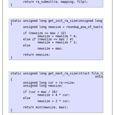
       return ra_submit(ra, mapping, filp);

static unsigned long get_init_ra_size(unsigned long size, 
{

       unsigned long newsize = roundup_pow_of_two(size);

       if (newsize <= max / 32)

               newsize = newsize * 4;

       else if (newsize <= max / 4)

               newsize = newsize * 2;

       else

               newsize = max;

       return newsize;

static unsigned long get_next_ra_size(struct file_ra_state 
                                               unsigned lon
{

       unsigned long cur = ra->size;

       unsigned long newsize;

       if (cur < max / 16)

               newsize = 4 * cur;

       else

               newsize = 2 * cur;

       return min(newsize, max);
