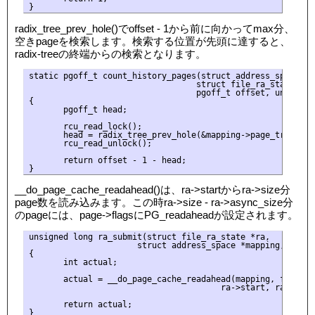
radix_tree_prev_hole()でoffset - 1から前に向かってmax分、
空きpageを検索します。検索する位置が先頭に達すると、
radix-treeの終端からの検索となります。
static pgoff_t count_history_pages(struct address_space *ma
                                  struct file_ra_state *ra,
                                  pgoff_t offset, unsigned 
{

       pgoff_t head;

       rcu_read_lock();

       head = radix_tree_prev_hole(&mapping->page_tree, off
       rcu_read_unlock();

       return offset - 1 - head;

__do_page_cache_readahead()は、ra->startからra->size分
page数を読み込みます。この時ra->size - ra->async_size分
のpageには、page->flagsにPG_readaheadが設定されます。
unsigned long ra_submit(struct file_ra_state *ra,

                      struct address_space *mapping, struct
{

       int actual;

       actual = __do_page_cache_readahead(mapping, filp,

                                       ra->start, ra->size
       return actual;
