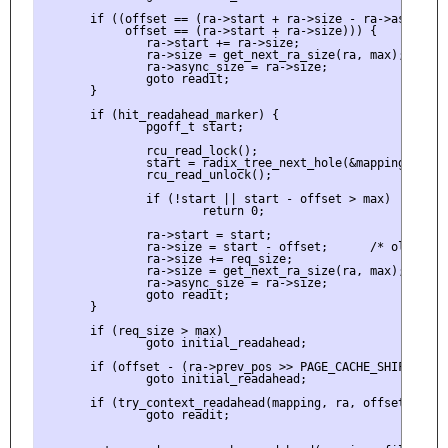
       if ((offset == (ra->start + ra->size - ra->async_siz
            offset == (ra->start + ra->size))) {

               ra->start += ra->size;

               ra->size = get_next_ra_size(ra, max);

               ra->async_size = ra->size;

               goto readit;

       }

       if (hit_readahead_marker) {

               pgoff_t start;

               rcu_read_lock();

               start = radix_tree_next_hole(&mapping->page
               rcu_read_unlock();

               if (!start || start - offset > max)

                       return 0;

               ra->start = start;

               ra->size = start - offset;      /* old async
               ra->size += req_size;

               ra->size = get_next_ra_size(ra, max);

               ra->async_size = ra->size;

               goto readit;

       }

       if (req_size > max)

               goto initial_readahead;

       if (offset - (ra->prev_pos >> PAGE_CACHE_SHIFT) <= 1
               goto initial_readahead;

       if (try_context_readahead(mapping, ra, offset, req_s
               goto readit;
