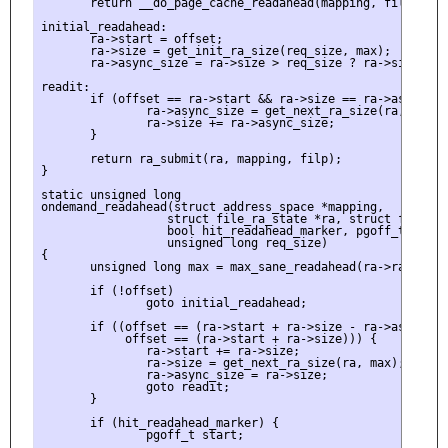
       return __do_page_cache_readahead(mapping, filp, off
initial_readahead:

       ra->start = offset;

       ra->size = get_init_ra_size(req_size, max);

       ra->async_size = ra->size > req_size ? ra->size - r
readit:

       if (offset == ra->start && ra->size == ra->async_siz
               ra->async_size = get_next_ra_size(ra, max);

               ra->size += ra->async_size;

       }

       return ra_submit(ra, mapping, filp);

}

static unsigned long

ondemand_readahead(struct address_space *mapping,

                  struct file_ra_state *ra, struct file *fi
                  bool hit_readahead_marker, pgoff_t offset
                  unsigned long req_size)

{

       unsigned long max = max_sane_readahead(ra->ra_pages)
       if (!offset)

               goto initial_readahead;

       if ((offset == (ra->start + ra->size - ra->async_siz
            offset == (ra->start + ra->size))) {

               ra->start += ra->size;

               ra->size = get_next_ra_size(ra, max);

               ra->async_size = ra->size;

               goto readit;

       }

       if (hit_readahead_marker) {

               pgoff_t start;
