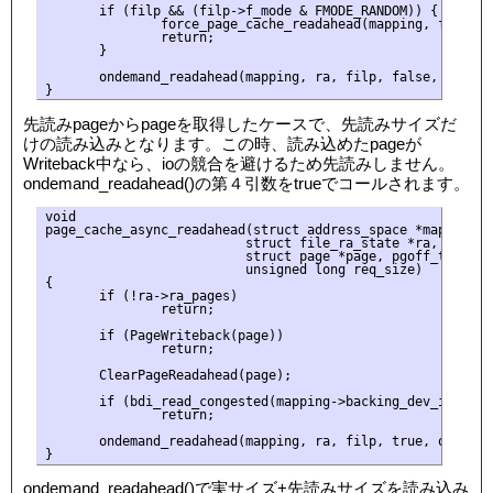
       if (filp && (filp->f_mode & FMODE_RANDOM)) {

               force_page_cache_readahead(mapping, filp, o
               return;

       }

       ondemand_readahead(mapping, ra, filp, false, offset,
先読みpageからpageを取得したケースで、先読みサイズだ
けの読み込みとなります。この時、読み込めたpageが
Writeback中なら、ioの競合を避けるため先読みしません。
ondemand_readahead()の第４引数をtrueでコールされます。
void

page_cache_async_readahead(struct address_space *mapping,

                          struct file_ra_state *ra, struct 
                          struct page *page, pgoff_t offset
                          unsigned long req_size)

{

       if (!ra->ra_pages)

               return;

       if (PageWriteback(page))

               return;

       ClearPageReadahead(page);

       if (bdi_read_congested(mapping->backing_dev_info))

               return;

       ondemand_readahead(mapping, ra, filp, true, offset, 
ondemand_readahead()で実サイズ+先読みサイズを読み込み