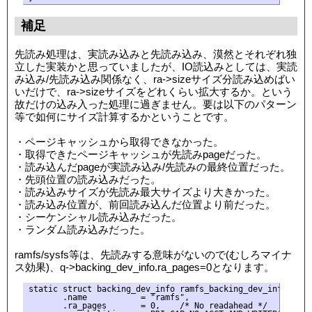
補足
先読み処理は、実読み込みと先読み込み、漠然とそれぞれ独
立した実装かと思っていましたが、IO読込みとしては、実読
み込み/先読み込み関係なく、ra->sizeサイズ分読み込めばい
いだけで、ra->sizeサイズをどれくらい拡大するか。という
故だけの込み入った処理に過ぎません。要は以下のパターン
等で如何にサイズ計算するかということです。
・ページキャッシュから取得できなかった。
・取得できたページキャッシュが先読みpageだった。
・読み込んだpageが実読み込み/先読みの最終位置だった。
・先頭位置の読み込みだった。
・読み込みサイズが先読み最大サイズより大きかった。
・読み込み位置が、前回読み込んだ位置より前だった。
・シーケンシャル読み込みだった。
・ランダム読み込みだった。
ramfs/sysfs等は、先読みする意味がないので(むしろマイナ
ス効果)、q->backing_dev_info.ra_pages=0となります。
static struct backing_dev_info ramfs_backing_dev_info = {

       .name           = "ramfs",

       .ra_pages       = 0,    /* No readahead */
