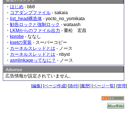
・
はじめ
- bb8
・
コアダンプファイル
- sakaia
・
list_head構造体
- yocto_no_yomikata
・
勧告ロックと強制ロック
- wataash
・
LKMからのファイル出力
- 重松 宏昌
・
kprobe
- ななし
・
ksetの実装
- スーパーコピー
・
カーネルスレッドとは
- ノース
・
カーネルスレッドとは
- nbyst
・
asmlinkageってなに？
- ノース
Adsense
広告情報が設定されていません。
[
編集
] [
ページ作成
] [
添付
] [
履歴
] [
ページ一覧
] [
管理
]