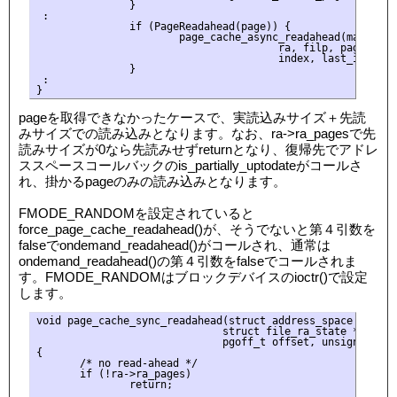
               }

 :

               if (PageReadahead(page)) {

                       page_cache_async_readahead(mapping,

                                       ra, filp, page,

                                       index, last_index - 
               }

 :

pageを取得できなかったケースで、実読込みサイズ＋先読
みサイズでの読み込みとなります。なお、ra->ra_pagesで先
読みサイズが0なら先読みせずreturnとなり、復帰先でアドレ
ススペースコールバックのis_partially_uptodateがコールさ
れ、掛かるpageのみの読み込みとなります。
FMODE_RANDOMを設定されていると
force_page_cache_readahead()が、そうでないと第４引数を
falseでondemand_readahead()がコールされ、通常は
ondemand_readahead()の第４引数をfalseでコールされま
す。FMODE_RANDOMはブロックデバイスのioctr()で設定
します。
void page_cache_sync_readahead(struct address_space *mappin
                              struct file_ra_state *ra, st
                              pgoff_t offset, unsigned long
{

       /* no read-ahead */

       if (!ra->ra_pages)

               return;
