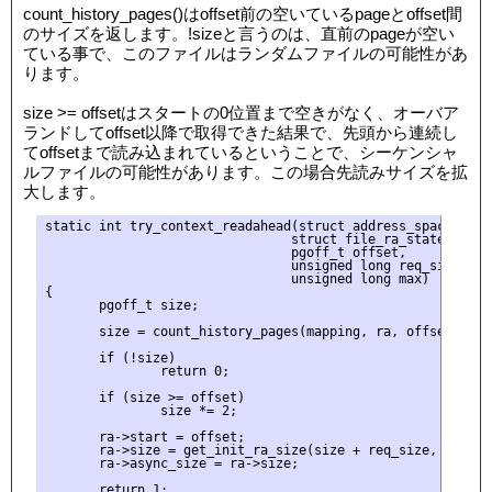
count_history_pages()はoffset前の空いているpageとoffset間
のサイズを返します。!sizeと言うのは、直前のpageが空い
ている事で、このファイルはランダムファイルの可能性があ
ります。
size >= offsetはスタートの0位置まで空きがなく、オーバア
ランドしてoffset以降で取得できた結果で、先頭から連続し
てoffsetまで読み込まれているということで、シーケンシャ
ルファイルの可能性があります。この場合先読みサイズを拡
大します。
static int try_context_readahead(struct address_space *mapp
                                struct file_ra_state *ra,

                                pgoff_t offset,

                                unsigned long req_size,

                                unsigned long max)

{

       pgoff_t size;

       size = count_history_pages(mapping, ra, offset, max)
       if (!size)

               return 0;

       if (size >= offset)

               size *= 2;

       ra->start = offset;

       ra->size = get_init_ra_size(size + req_size, max);

       ra->async_size = ra->size;

       return 1;
