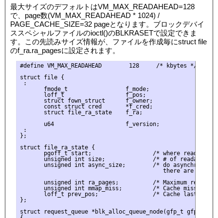
最大サイズのデフォルトはVM_MAX_READAHEAD=128
で、page数(VM_MAX_READAHEAD * 1024) /
PAGE_CACHE_SIZE=32 pageとなります。ブロックデバイ
ススペシャルファイルのioctl()のBLKRASETで設定できま
す。この先読みサイズ情報が、ファイルを作成毎にstruct file
のf_ra.ra_pagesに設定されます。
#define VM_MAX_READAHEAD        128     /* kbytes */

struct file {

 :

       fmode_t                 f_mode;

       loff_t                  f_pos;

       struct fown_struct      f_owner;

       const struct cred       *f_cred;

       struct file_ra_state    f_ra;

       u64                     f_version;

 :

};

struct file_ra_state {

       pgoff_t start;                  /* where readahead s
       unsigned int size;              /* # of readahead pa
       unsigned int async_size;        /* do asynchronous r
                                          there are only #
       unsigned int ra_pages;          /* Maximum readahead
       unsigned int mmap_miss;         /* Cache miss stat 
       loff_t prev_pos;                /* Cache last read()
};

struct request_queue *blk_alloc_queue_node(gfp_t gfp_mask, 
{
