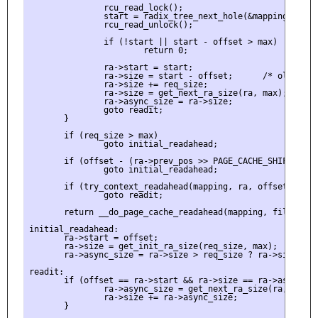
               rcu_read_lock();

               start = radix_tree_next_hole(&mapping->page
               rcu_read_unlock();

               if (!start || start - offset > max)

                       return 0;

               ra->start = start;

               ra->size = start - offset;      /* old async
               ra->size += req_size;

               ra->size = get_next_ra_size(ra, max);

               ra->async_size = ra->size;

               goto readit;

       }

       if (req_size > max)

               goto initial_readahead;

       if (offset - (ra->prev_pos >> PAGE_CACHE_SHIFT) <= 1
               goto initial_readahead;

       if (try_context_readahead(mapping, ra, offset, req_s
               goto readit;

       return __do_page_cache_readahead(mapping, filp, off
initial_readahead:

       ra->start = offset;

       ra->size = get_init_ra_size(req_size, max);

       ra->async_size = ra->size > req_size ? ra->size - r
readit:

       if (offset == ra->start && ra->size == ra->async_siz
               ra->async_size = get_next_ra_size(ra, max);

               ra->size += ra->async_size;

       }
