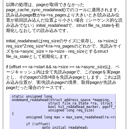
以降の処理は、pageが取得できなかった
page_cache_sync_readahead()でのコールに適用されます。
読み込みpage数がra->ra_pagesより大きいとき/読み込み位
置が前回読み込んだ位置より小さい場合（シーケンス的な読
み込みでない）initial_readaheadで、struct file_ra_stateを初
期化しなおしての読み込みです。
initial_readahead:はreq_sizeのサイズに依存し、ra->sizeは
req_size*2:req_size*4:ra->ra_pagesのどれかで、先読みサイ
ズをra->async_size = ra->size - req_sizeとするstruct
file_ra_stateとして初期化します。
if (offset == ra->start && ra->size == ra->async_size)は、ペ
ージキャッシュ内は全て先読みpageで、このpageを実page
とし、そのpageの2倍/4倍を先読みpageとします。これは読
み込み位置が、実/先読みpageの境界、取得pageが先読み
pageだった場合のケースです。
static unsigned long

ondemand_readahead(struct address_space *mapping,

                  struct file_ra_state *ra, struct file *fi
                  bool hit_readahead_marker, pgoff_t offset
                  unsigned long req_size)

{

       unsigned long max = max_sane_readahead(ra->ra_pages)
       if (!offset)

               goto initial_readahead;
