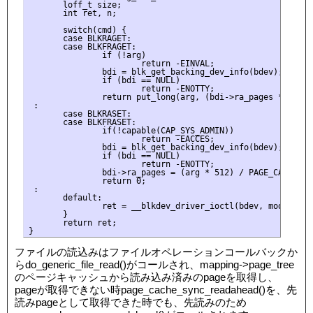
       loff_t size;

       int ret, n;

       switch(cmd) {

       case BLKRAGET:

       case BLKFRAGET:

               if (!arg)

                       return -EINVAL;

               bdi = blk_get_backing_dev_info(bdev);

               if (bdi == NULL)

                       return -ENOTTY;

               return put_long(arg, (bdi->ra_pages * PAGE_
 :

       case BLKRASET:

       case BLKFRASET:

               if(!capable(CAP_SYS_ADMIN))

                       return -EACCES;

               bdi = blk_get_backing_dev_info(bdev);

               if (bdi == NULL)

                       return -ENOTTY;

               bdi->ra_pages = (arg * 512) / PAGE_CACHE_SIZ
               return 0;

 :

       default:

               ret = __blkdev_driver_ioctl(bdev, mode, cmd,
       }

       return ret;

ファイルの読込みはファイルオペレーションコールバックか
らdo_generic_file_read()がコールされ、mapping->page_tree
のページキャッシュから読み込み済みのpageを取得し、
pageが取得できない時page_cache_sync_readahead()を、先
読みpageとして取得できた時でも、先読みのため