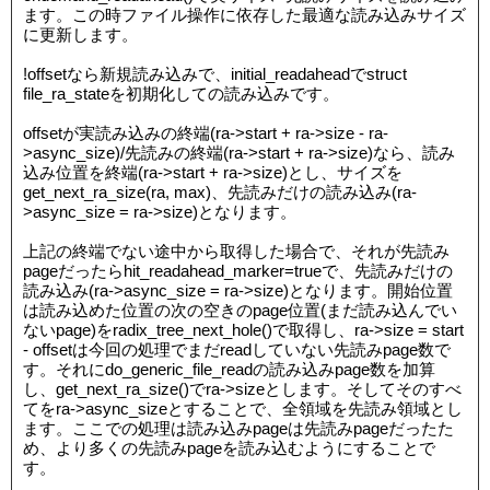
ます。この時ファイル操作に依存した最適な読み込みサイズ
に更新します。
!offsetなら新規読み込みで、initial_readaheadでstruct
file_ra_stateを初期化しての読み込みです。
offsetが実読み込みの終端(ra->start + ra->size - ra-
>async_size)/先読みの終端(ra->start + ra->size)なら、読み
込み位置を終端(ra->start + ra->size)とし、サイズを
get_next_ra_size(ra, max)、先読みだけの読み込み(ra-
>async_size = ra->size)となります。
上記の終端でない途中から取得した場合で、それが先読み
pageだったらhit_readahead_marker=trueで、先読みだけの
読み込み(ra->async_size = ra->size)となります。開始位置
は読み込めた位置の次の空きのpage位置(まだ読み込んでい
ないpage)をradix_tree_next_hole()で取得し、ra->size = start
- offsetは今回の処理でまだreadしていない先読みpage数で
す。それにdo_generic_file_readの読み込みpage数を加算
し、get_next_ra_size()でra->sizeとします。そしてそのすべ
てをra->async_sizeとすることで、全領域を先読み領域とし
ます。ここでの処理は読み込みpageは先読みpageだったた
め、より多くの先読みpageを読み込むようにすることで
す。