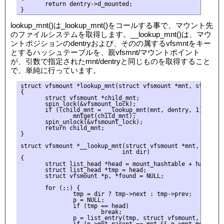
       return dentry->d_mounted;

lookup_mnt()は_lookup_mnt()をコールする事で、マウント先
のファイルシステムを取得します。__lookup_mnt()は、マウ
ントポジションのdentryおよび、そのの属するvfsmntをキー
とするハッシュテーブルを、親vfsmnt/マウントポイント
が、引数で指定されたmnt/dentryと同じものを取得すること
で、単純に行っています。
struct vfsmount *lookup_mnt(struct vfsmount *mnt, struct de
{

       struct vfsmount *child_mnt;

       spin_lock(&vfsmount_lock);

       if ((child_mnt = __lookup_mnt(mnt, dentry, 1)))

               mntget(child_mnt);

       spin_unlock(&vfsmount_lock);

       return child_mnt;

}

struct vfsmount *__lookup_mnt(struct vfsmount *mnt, struct
                             int dir)

{

       struct list_head *head = mount_hashtable + hash(mnt,
       struct list_head *tmp = head;

       struct vfsmount *p, *found = NULL;

       for (;;) {

               tmp = dir ? tmp->next : tmp->prev;

               p = NULL;

               if (tmp == head)

                       break;

               p = list_entry(tmp, struct vfsmount, mnt_has
               if (p->mnt_parent == mnt && p->mnt_mountpoin