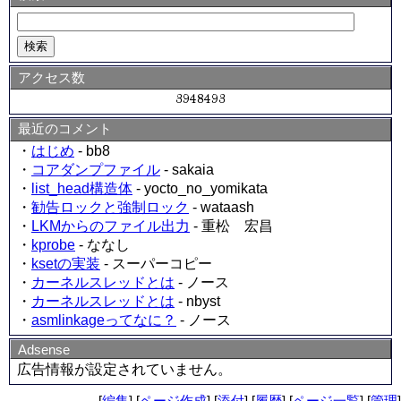
アクセス数
最近のコメント
・
はじめ
- bb8
・
コアダンプファイル
- sakaia
・
list_head構造体
- yocto_no_yomikata
・
勧告ロックと強制ロック
- wataash
・
LKMからのファイル出力
- 重松 宏昌
・
kprobe
- ななし
・
ksetの実装
- スーパーコピー
・
カーネルスレッドとは
- ノース
・
カーネルスレッドとは
- nbyst
・
asmlinkageってなに？
- ノース
Adsense
広告情報が設定されていません。
[
編集
] [
ページ作成
] [
添付
] [
履歴
] [
ページ一覧
] [
管理
]