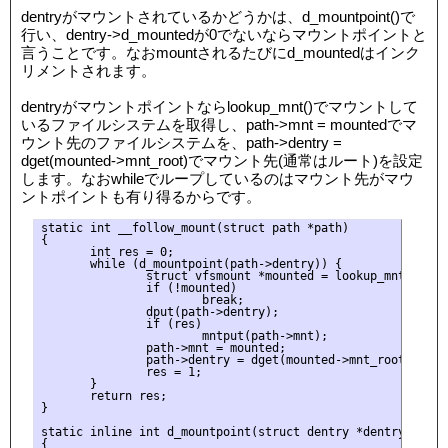
dentryがマウントされているかどうかは、d_mountpoint()で
行い、dentry->d_mountedが0でないならマウントポイントと
言うことです。なおmountされるたびにd_mountedはインク
リメントされます。
dentryがマウントポイントならlookup_mnt()でマウントして
いるファイルシステムを取得し、path->mnt = mountedでマ
ウント先のファイルシステムを、path->dentry =
dget(mounted->mnt_root)でマウント先(通常はルート)を設定
します。なおwhileでループしているのはマウント先がマウ
ントポイントも有り得るからです。
static int __follow_mount(struct path *path)

{

       int res = 0;

       while (d_mountpoint(path->dentry)) {

               struct vfsmount *mounted = lookup_mnt(path-
               if (!mounted)

                       break;

               dput(path->dentry);

               if (res)

                       mntput(path->mnt);

               path->mnt = mounted;

               path->dentry = dget(mounted->mnt_root);

               res = 1;

       }

       return res;

}

static inline int d_mountpoint(struct dentry *dentry)

{
