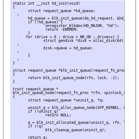
static int __init hd_init(void)

{

       struct request_queue *hd_queue;

  :

       hd_queue = blk_init_queue(do_hd_request, &hd_lock);

       if (!hd_queue) {

               unregister_blkdev(HD_MAJOR, "hd");

               return -ENOMEM;

       }

      for (drive = 0 ; drive < NR_HD ; drive++) {

              struct gendisk *disk = alloc_disk(64);

  :

              disk->queue = hd_queue;

  :

       }

  :

}

struct request_queue *blk_init_queue(request_fn_proc *rfn,
{

       return blk_init_queue_node(rfn, lock, -1);

}

truct request_queue *

blk_init_queue_node(request_fn_proc *rfn, spinlock_t *lock,
{

       struct request_queue *uninit_q, *q;

       uninit_q = blk_alloc_queue_node(GFP_KERNEL, node_id)
       if (!uninit_q)

               return NULL;

       q = blk_init_allocated_queue(uninit_q, rfn, lock);

       if (!q)

               blk_cleanup_queue(uninit_q);

       return q;
