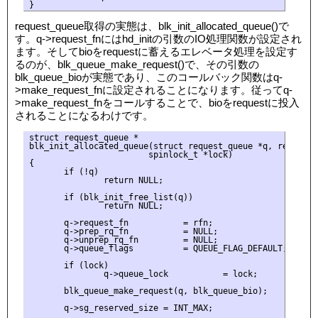
request_queue取得の実態は、blk_init_allocated_queue()で
す。q->request_fnにはhd_initの引数のIO処理関数が設定され
ます。そしてbioをrequestに蓄えるエレベータ処理を設定す
るのが、blk_queue_make_request()で、その引数の
blk_queue_bioが実態であり、このコールバック関数はq-
>make_request_fnに設定されることになります。従ってq-
>make_request_fnをコールすることで、bioをrequestに投入
されることになるわけです。
struct request_queue *

blk_init_allocated_queue(struct request_queue *q, request_f
                        spinlock_t *lock)

{

       if (!q)

               return NULL;

       if (blk_init_free_list(q))

               return NULL;

       q->request_fn           = rfn;

       q->prep_rq_fn           = NULL;

       q->unprep_rq_fn         = NULL;

       q->queue_flags          = QUEUE_FLAG_DEFAULT;

       if (lock)

               q->queue_lock           = lock;

       blk_queue_make_request(q, blk_queue_bio);

       q->sg_reserved_size = INT_MAX;
