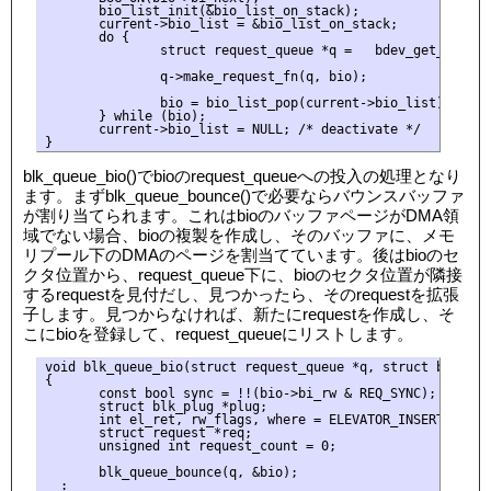
       bio_list_init(&bio_list_on_stack);

       current->bio_list = &bio_list_on_stack;

       do {

               struct request_queue *q =   bdev_get_queue(b
               q->make_request_fn(q, bio);

               bio = bio_list_pop(current->bio_list);

       } while (bio);

       current->bio_list = NULL; /* deactivate */

blk_queue_bio()でbioのrequest_queueへの投入の処理となり
ます。まずblk_queue_bounce()で必要ならバウンスバッファ
が割り当てられます。これはbioのバッファページがDMA領
域でない場合、bioの複製を作成し、そのバッファに、メモ
リプール下のDMAのページを割当てています。後はbioのセ
クタ位置から、request_queue下に、bioのセクタ位置が隣接
するrequestを見付だし、見つかったら、そのrequestを拡張
子します。見つからなければ、新たにrequestを作成し、そ
こにbioを登録して、request_queueにリストします。
void blk_queue_bio(struct request_queue *q, struct bio *bio
{

       const bool sync = !!(bio->bi_rw & REQ_SYNC);

       struct blk_plug *plug;

       int el_ret, rw_flags, where = ELEVATOR_INSERT_SORT;

       struct request *req;

       unsigned int request_count = 0;

       blk_queue_bounce(q, &bio);

  :
