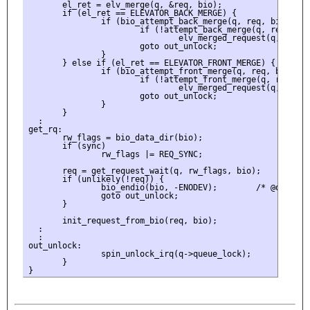
       el_ret = elv_merge(q, &req, bio);

       if (el_ret == ELEVATOR_BACK_MERGE) {

               if (bio_attempt_back_merge(q, req, bio)) {

                       if (!attempt_back_merge(q, req))

                               elv_merged_request(q, req, e
                       goto out_unlock;

               }

       } else if (el_ret == ELEVATOR_FRONT_MERGE) {

               if (bio_attempt_front_merge(q, req, bio)) {

                       if (!attempt_front_merge(q, req))

                               elv_merged_request(q, req, e
                       goto out_unlock;

               }

       }

  :

get_rq:

       rw_flags = bio_data_dir(bio);

       if (sync)

               rw_flags |= REQ_SYNC;

       req = get_request_wait(q, rw_flags, bio);

       if (unlikely(!req)) {

               bio_endio(bio, -ENODEV);        /* @q is dea
               goto out_unlock;

       }

       init_request_from_bio(req, bio);

  :

  :

out_unlock:

               spin_unlock_irq(q->queue_lock);

       }
