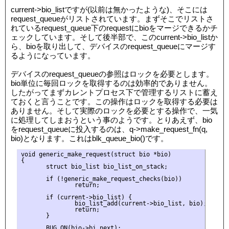
current->bio_listですが(以前は無かったような)、そこには
request_queueがリストされています。まずそこでリストさ
れているrequest_queue下のrequestにbioをマージできるかチ
ェックしています。そして後半部で、このcurrent->bio_listか
ら、bioを取り出して、デバイスのrequest_queueにマージす
るようになっています。
デバイスのrequest_queueの参照はロックを必要とします。
bio単位に毎回ロックを取得するのは効率的でありません。
したがってまずカレントプロセス下で管理するリストに蓄え
ておくと言うことです。この操作はロックを取得する必要は
ありません。そして実際のロックを必要とする操作で、一気
に処理してしまおうという事のようです。とりあえず、bio
をrequest_queueに投入するのは、q->make_request_fn(q,
bio)となります。これはblk_queue_bio()です。
void generic_make_request(struct bio *bio)

{

       struct bio_list bio_list_on_stack;

       if (!generic_make_request_checks(bio))

               return;

       if (current->bio_list) {

               bio_list_add(current->bio_list, bio);

               return;

       }

       BUG_ON(bio->bi_next);
