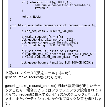
       if (!elevator_init(q, NULL)) {

               blk_queue_congestion_threshold(q);

               return q;

       }

       return NULL;

}

void blk_queue_make_request(struct request_queue *q, make_
{

       q->nr_requests = BLKDEV_MAX_RQ;

       q->make_request_fn = mfn;

       blk_queue_dma_alignment(q, 511);

       blk_queue_congestion_threshold(q);

       q->nr_batching = BLK_BATCH_REQ;

       blk_set_default_limits(&q->limits);

       blk_queue_max_hw_sectors(q, BLK_SAFE_MAX_SECTORS);

       q->limits.discard_zeroes_data = 0;

       blk_queue_bounce_limit(q, BLK_BOUNCE_HIGH);

上記のエレベータ関数をコールするのが、
generic_make_request()になります。
generic_make_request_checks()でbioの設定値が正しいチェ
ックしたり、場合によってはフラッシュフラグ設定されてり
とかで、requestに投入するかどうのかのチェックが行われ
ます。またパーティションにかかるブロック位置を修正しま
す。