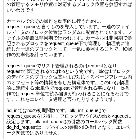
の管理するメモリ位置に対応するブロック位置を参照すれば
いいわけです。
カーネルでのその操作を効率的に行うために、
request_queueと言うものを導入しています。一連のファイ
ルデータのブロック位置はランダムに配置されています。フ
ァイルの参照は非同期で行われます。カーネルは非同期で参
照されるブロックをrequest_queue下で管理し、物理的に連
続した一連のブロックとして、一気に参照することで、IO操
作の効率化を計っています。
request_queueでリスト管理されるのはrequestとなり、
requestで管理されるのはbioという物です。 bioは1ブロック
のデバイスのブロック位置および対応するページフレーム内
のオフセット等の情報を有した構造体です。このbioは物理
的に連続するbio単位でrequestで管理される事になり、io操
作ではrequest単位で読み書きが行われることになるわけで
す。これをエレベータ処理と言ったりするようです。
hd_init()はhdの初期関数です。blk_init_queue()で
request_queueを取得し、ブロックデバイスのdisk->queueに
設定します。blk_init_queue()の引数のコールバック関数
do_hd_requestは、デバイスの参照のIO操作となり、エレベ
ータ関数ではありません。