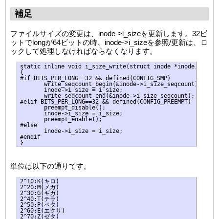
補足
ファイルサイズの変更は、inode->i_sizeを更新します。32ビ
ットでlongが64ビットの時、inode->i_sizeを参照/更新は、ロ
ックして処理しなければならなくなります。
static inline void i_size_write(struct inode *inode, loff_t
{

#if BITS_PER_LONG==32 && defined(CONFIG_SMP)

       write_seqcount_begin(&inode->i_size_seqcount);

       inode->i_size = i_size;

       write_seqcount_end(&inode->i_size_seqcount);

#elif BITS_PER_LONG==32 && defined(CONFIG_PREEMPT)

       preempt_disable();

       inode->i_size = i_size;

       preempt_enable();

#else

       inode->i_size = i_size;

#endif

単位は以下の通りです。
2^10:K(キロ)

2^20:M(メガ)

2^30:G(ギガ)

2^40:T(テラ)

2^50:P(ペタ)

2^60:E(エクサ)

2^70:Z(ゼタ)
