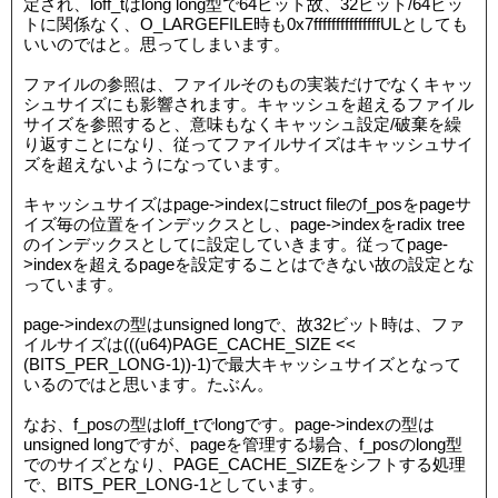
定され、loff_tはlong long型で64ビット故、32ビット/64ビッ
トに関係なく、O_LARGEFILE時も0x7fffffffffffffffULとしても
いいのではと。思ってしまいます。
ファイルの参照は、ファイルそのもの実装だけでなくキャッ
シュサイズにも影響されます。キャッシュを超えるファイル
サイズを参照すると、意味もなくキャッシュ設定/破棄を繰
り返すことになり、従ってファイルサイズはキャッシュサイ
ズを超えないようになっています。
キャッシュサイズはpage->indexにstruct fileのf_posをpageサ
イズ毎の位置をインデックスとし、page->indexをradix tree
のインデックスとしてに設定していきます。従ってpage-
>indexを超えるpageを設定することはできない故の設定とな
っています。
page->indexの型はunsigned longで、故32ビット時は、ファ
イルサイズは(((u64)PAGE_CACHE_SIZE <<
(BITS_PER_LONG-1))-1)で最大キャッシュサイズとなって
いるのではと思います。たぶん。
なお、f_posの型はloff_tでlongです。page->indexの型は
unsigned longですが、pageを管理する場合、f_posのlong型
でのサイズとなり、PAGE_CACHE_SIZEをシフトする処理
で、BITS_PER_LONG-1としています。