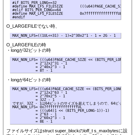
#if BITS_PER_LONG==32

#define MAX_LFS_FILESIZE        (((u64)PAGE_CACHE_SIZE << 
#elif BITS_PER_LONG==64

#define MAX_LFS_FILESIZE        0x7fffffffffffffffUL

O_LARGEFILEでない時、
O_LARGEFILEの時
・longが32ビットの時
MAX_NON_LFS= (((u64)PAGE_CACHE_SIZE << (BITS_PER_LONG-1))-1
           = 2^12x2^31 - 1 

           = 2^40x2^3 - 1

・longが64ビットの時
MAX_NON_LFS=(((u64)PAGE_CACHE_SIZE << (BITS_PER_LONG-1))-1)
           = 2^12x2^63 - 1

           = 2^70x2^5 - 1

           = 32Z - 1

ですが、32Z - 1は64ビットのサイズを超えてしまうので、64ビットの符
MAX_NON_LFS= 0x7fffffffffffffffUL

           = (((u64)1 << (BITS_PER_LONG-1))-1)

           = 2^63 - 1 

           = 2^60x2^3 - 1

ファイルサイズはstruct super_blockのloff_t s_maxbytesに設