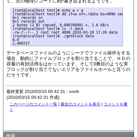
く、次の物理レコードにaが書き込まれるようです。
[root@localhost test]# echo a > a

[root@localhost test]# dd if=a of=./data bs=4096 seek=1

0+1 records in

0+1 records out

2 bytes (2 B) copied, 0.000760991 s, 2.6 kB/s

[root@localhost test]# ls -l data

-rw-r--r-- 1 root root 4098 2010-03-10 17:39 data

[root@localhost test]# ./getblock data

0,0

データベースファイルのようにシークでファイル操作をする
場合、動的にファイルブロックを割り当てることで、ＨＤの
容量の有効活用をはかっています。そして0番目のような実
ブロックが割り当ててないエリアをファイルホールと言うの
だそうです。
最終更新 2010/03/15 00:42:31 - north
(2010/03/15 00:42:31 作成)
このページのコメント一覧
|
最近のコメントを表示
|
コメントを書
く
検索