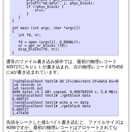
       printf("%d,%d\n", i, phys_block);

       if (!phys_block) {

           nr++;

       }

   }

}

int main (int argc, char *argv[])

{

   int fd, nr;

   fd = open (argv[1], O_RDONLY);

   nr = get_nr_blocks (fd);

   disp_blocks(fd, nr);

通常のファイル書き込み操作では、最初の物理レコード
409727にＮＵＬＬが書き込まれ、次の物理レコード475458
にaが書き込まれています。
[root@localhost test]# dd if=/dev/zero of=data bs=4096 coun
1+0 records in

1+0 records out

4096 bytes (4.1 kB) copied, 0.000704559 s, 5.8 MB/s

[root@localhost test]# ./getblock data

0,409727

[root@localhost test]# echo a >> data

[root@localhost test]# ./getblock data

0,409727

先頭をシークした後1バイト書き込むと、ファイルサイズは
4098ですが、最初の物理レコードはアロケートされてな