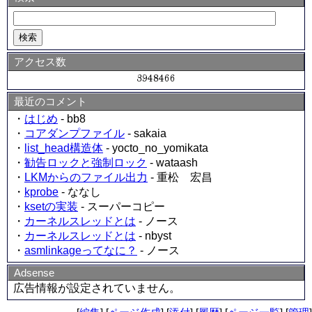
アクセス数
最近のコメント
・
はじめ
- bb8
・
コアダンプファイル
- sakaia
・
list_head構造体
- yocto_no_yomikata
・
勧告ロックと強制ロック
- wataash
・
LKMからのファイル出力
- 重松 宏昌
・
kprobe
- ななし
・
ksetの実装
- スーパーコピー
・
カーネルスレッドとは
- ノース
・
カーネルスレッドとは
- nbyst
・
asmlinkageってなに？
- ノース
Adsense
広告情報が設定されていません。