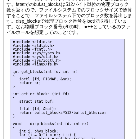
す。fstatでのbuf.st_blocksは512バイト単位の物理ブロック
数を返すので、ファイルシステムでのブロックサイズで除算
することで、ファイルシステム下でのブロック数を算出しま
す。disp_blocksで物理ブロック番号をioctlで取得していま
す。なお物理ブロック番号が0の時、nr++としているのファ
イルホールを想定してのことです。
#include <stdio.h>

#include <stdlib.h>

#include <fcntl.h>

#include <sys/types.h>

#include <sys/stat.h>

#include <sys/ioctl.h>

#include <linux/fs.h>

int get_blocks(int fd, int nr)

{

   ioctl (fd, FIBMAP, &nr);

   return nr;

}

int get_nr_blocks (int fd)

{

   struct stat buf;

   fstat (fd, &buf);

   return buf.st_blocks*512/buf.st_blksize;

}

void    disp_blocks(int fd, int nr)

{

   int i, phys_block;

   for (i = 0; i < nr; i++) {

       phys_block = get_blocks(fd, i);
