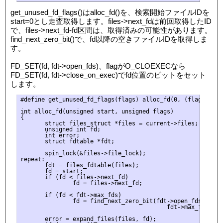
get_unused_fd_flags()はalloc_fd()を、検索開始ファイルIDを
start=0とし走査取得します。files->next_fdは前回取得したID
で、files->next_fd-fd区間は、取得済みの可能性があります。
find_next_zero_bit()で、fd以降の空きファイルIDを取得しま
す。
FD_SET(fd, fdt->open_fds)、flagがO_CLOEXECなら
FD_SET(fd, fdt->close_on_exec)でfd位置のビットをセット
します。
#define get_unused_fd_flags(flags) alloc_fd(0, (flags))

int alloc_fd(unsigned start, unsigned flags)

{

       struct files_struct *files = current->files;

       unsigned int fd;

       int error;

       struct fdtable *fdt;

       spin_lock(&files->file_lock);

repeat:

       fdt = files_fdtable(files);

       fd = start;

       if (fd < files->next_fd)

               fd = files->next_fd;

       if (fd < fdt->max_fds)

               fd = find_next_zero_bit(fdt->open_fds->fds_b
                                          fdt->max_fds, fd)
       error = expand_files(files, fd);
