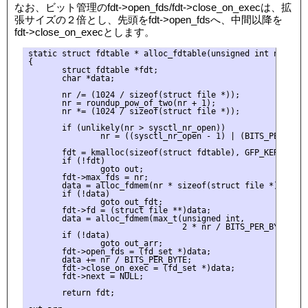
なお、ビット管理のfdt->open_fds/fdt->close_on_execは、拡
張サイズの２倍とし、先頭をfdt->open_fdsへ、中間以降を
fdt->close_on_execとします。
static struct fdtable * alloc_fdtable(unsigned int nr)

{

       struct fdtable *fdt;

       char *data;

       nr /= (1024 / sizeof(struct file *));

       nr = roundup_pow_of_two(nr + 1);

       nr *= (1024 / sizeof(struct file *));

       if (unlikely(nr > sysctl_nr_open))

               nr = ((sysctl_nr_open - 1) | (BITS_PER_LONG 
       fdt = kmalloc(sizeof(struct fdtable), GFP_KERNEL);

       if (!fdt)

               goto out;

       fdt->max_fds = nr;

       data = alloc_fdmem(nr * sizeof(struct file *));

       if (!data)

               goto out_fdt;

       fdt->fd = (struct file **)data;

       data = alloc_fdmem(max_t(unsigned int,

                                2 * nr / BITS_PER_BYTE, L1_
       if (!data)

               goto out_arr;

       fdt->open_fds = (fd_set *)data;

       data += nr / BITS_PER_BYTE;

       fdt->close_on_exec = (fd_set *)data;

       fdt->next = NULL;

       return fdt;
