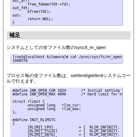
out_arr:

       free_fdmem(fdt->fd);

out_fdt:

       kfree(fdt);

out:

       return NULL;

補足
システムとしての全ファイル数のsysctl_nr_open
[root@localhost kitamura]# cat /proc/sys/fs/nr_open

プロセス毎の全ファイル数は、setrlimit/getrlimitシステムコー
ルで行えます。
#define INR_OPEN_CUR 1024       /* Initial setting for nfil
#define INR_OPEN_MAX 4096       /* Hard limit for nfile rli
struct rlimit {

       unsigned long   rlim_cur;

       unsigned long   rlim_max;

};

#define INIT_RLIMITS                                       
{                                                          
       [RLIMIT_CPU]            = {  RLIM_INFINITY,  RLIM_IN
       [RLIMIT_FSIZE]          = {  RLIM_INFINITY,  RLIM_IN
       [RLIMIT_DATA]           = {  RLIM_INFINITY,  RLIM_IN