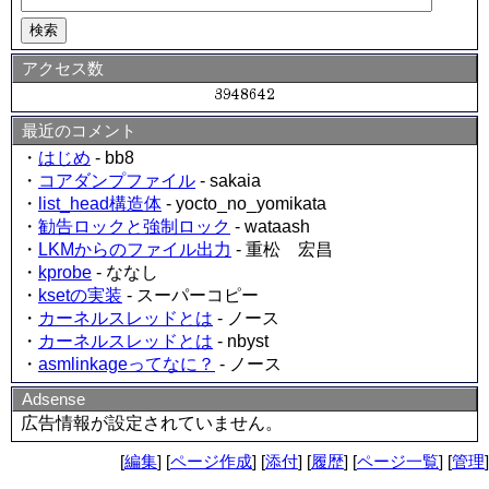
アクセス数
最近のコメント
・
はじめ
- bb8
・
コアダンプファイル
- sakaia
・
list_head構造体
- yocto_no_yomikata
・
勧告ロックと強制ロック
- wataash
・
LKMからのファイル出力
- 重松 宏昌
・
kprobe
- ななし
・
ksetの実装
- スーパーコピー
・
カーネルスレッドとは
- ノース
・
カーネルスレッドとは
- nbyst
・
asmlinkageってなに？
- ノース
Adsense
広告情報が設定されていません。
[
編集
] [
ページ作成
] [
添付
] [
履歴
] [
ページ一覧
] [
管理
]