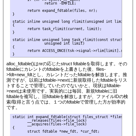
               return -EMFILE;

       return expand_fdtable(files, nr);

}

static inline unsigned long rlimit(unsigned int limit)

{

       return task_rlimit(current, limit);

}

static inline unsigned long task_rlimit(const struct task_s
               unsigned int limit)

{

       return ACCESS_ONCE(tsk->signal->rlim[limit].rlim_cur
alloc_fdtable()はnrの応じたstruct fdtableを取得します。その
fdtableにカレントのfdtableを上書きした後、files-
>fdt=new_fdtとし、カレントだったfdtableを解放します。推
測ですが、以前はfdtable->nextに新規取得したfdtableをリス
トすることで管理していたのでないかと。現状はfdtable-
>nextは未使用です。実装的には毎回、新規fdtableに旧
fdtableを複写し、旧fdtableを解放しますが、ファイルIDの検
索/取得と言う点では、１つのfdtableで管理した方が効率的
です。
static int expand_fdtable(struct files_struct *files, int n
       __releases(files->file_lock)

       __acquires(files->file_lock)

{

       struct fdtable *new_fdt, *cur_fdt;
