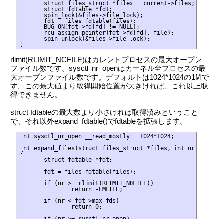
       struct files_struct *files = current->files;

       struct fdtable *fdt;

       spin_lock(&files->file_lock);

       fdt = files_fdtable(files);

       BUG_ON(fdt->fd[fd] != NULL);

       rcu_assign_pointer(fdt->fd[fd], file);

       spin_unlock(&files->file_lock);

rlimit(RLIMIT_NOFILE)はカレントプロセスの最大オープン
ファイル数です。sysctl_nr_openはカーネル全プロセスの最
大オープンファイル数です。デフォルトは1024*1024の1Mで
す。この最大値より取得開始位置が大きければ、これ以上取
得できません。
struct fdtableの最大数より小さければ取得済みということ
で、それ以外expand_fdtable()でfdtableを拡張します。
int sysctl_nr_open __read_mostly = 1024*1024;

int expand_files(struct files_struct *files, int nr)

{

       struct fdtable *fdt;

       fdt = files_fdtable(files);

       if (nr >= rlimit(RLIMIT_NOFILE))

               return -EMFILE;

       if (nr < fdt->max_fds)

               return 0;

       if (nr >= sysctl_nr_open)
