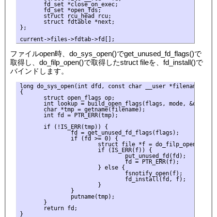
       fd_set *close_on_exec;

       fd_set *open_fds;

       struct rcu_head rcu;

       struct fdtable *next;

};

ファイルopen時、do_sys_open()でget_unused_fd_flags()で
取得し、do_filp_open()で取得したstruct fileを、fd_install()で
バインドします。
long do_sys_open(int dfd, const char __user *filename, int
{

       struct open_flags op;

       int lookup = build_open_flags(flags, mode, &op);

       char *tmp = getname(filename);

       int fd = PTR_ERR(tmp);

       if (!IS_ERR(tmp)) {

               fd = get_unused_fd_flags(flags);

               if (fd >= 0) {

                       struct file *f = do_filp_open(dfd, 
                       if (IS_ERR(f)) {

                               put_unused_fd(fd);

                               fd = PTR_ERR(f);

                       } else {

                               fsnotify_open(f);

                               fd_install(fd, f);

                       }

               }

               putname(tmp);

       }

       return fd;
