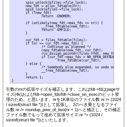
       spin_unlock(&files->file_lock);

       new_fdt = alloc_fdtable(nr);

       spin_lock(&files->file_lock);

       if (!new_fdt)

               return -ENOMEM;

       if (unlikely(new_fdt->max_fds <= nr)) {

               __free_fdtable(new_fdt);

               return -EMFILE;

       }

       cur_fdt = files_fdtable(files);

       if (nr >= cur_fdt->max_fds) {

               /* Continue as planned */

               copy_fdtable(new_fdt, cur_fdt);

               rcu_assign_pointer(files->fdt, new_fdt);

               if (cur_fdt->max_fds > NR_OPEN_DEFAULT)

                       free_fdtable(cur_fdt);

       } else {

               /* Somebody else expanded, so undo our attem
               __free_fdtable(new_fdt);

       }

       return 1;

引数のnrの拡張サイズを補正します。これはfdt->fdはpageサ
イズ(4k)およびfdt->open_fds/fdt->close_on_execのビット管
理のため。と思います。nrを1K単位のファイル数 nr /= (1024
/ sizeof(struct file *))として拡張し、2のべき乗となるファイ
ル数 nr /= roundup_pow_of_two(nr + 1)へと補正し、その補正
ファイル数でもって改めて拡張サイズ nr *= (1024 /
sizeof(struct file *))といたします。