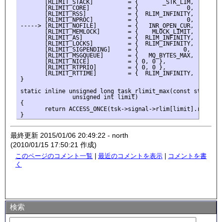
       [RLIMIT_STACK]          = {       _STK_LIM,   _STK_L
       [RLIMIT_CORE]           = {              0,  RLIM_IN
       [RLIMIT_RSS]            = {  RLIM_INFINITY,  RLIM_IN
       [RLIMIT_NPROC]          = {              0,         
-----> [RLIMIT_NOFILE]         = {   INR_OPEN_CUR,   INR_OP
       [RLIMIT_MEMLOCK]        = {    MLOCK_LIMIT,    MLOCK
       [RLIMIT_AS]             = {  RLIM_INFINITY,  RLIM_IN
       [RLIMIT_LOCKS]          = {  RLIM_INFINITY,  RLIM_IN
       [RLIMIT_SIGPENDING]     = {             0,          
       [RLIMIT_MSGQUEUE]       = {   MQ_BYTES_MAX,   MQ_BYT
       [RLIMIT_NICE]           = { 0, 0 },                 
       [RLIMIT_RTPRIO]         = { 0, 0 },                 
       [RLIMIT_RTTIME]         = {  RLIM_INFINITY,  RLIM_IN
}

static inline unsigned long task_rlimit_max(const struct t
               unsigned int limit)

{

       return ACCESS_ONCE(tsk->signal->rlim[limit].rlim_max
最終更新 2015/01/06 20:49:22 - north
(2010/01/15 17:50:21 作成)
このページのコメント一覧
|
最近のコメントを表示
|
コメントを書
く
検索