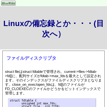
Linuxの備忘録とか・・・(目
次へ）
ファイルディスクリプタ
struct fileはstruct fdtableで管理され、current->files->fdtab-
>fd[]に、配列サイズがfdtab->max_fdsを最大として設定され
ます。そのインデックスがファイルディスクリプタとなりま
す。close_on_exec/open_fdsは、fd[]のファイルが
FD_CLOEXECのファイルかどうかをビットインデックスで
管理します。
struct fdtable {

       unsigned int max_fds;

       struct file __rcu **fd; 
