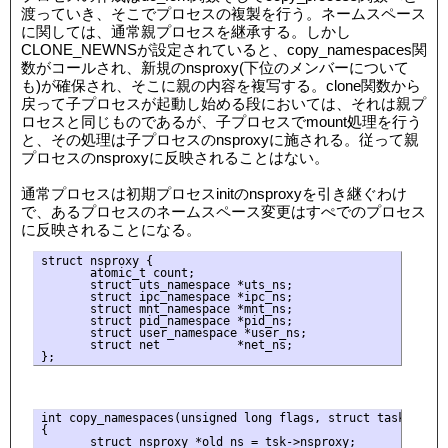
渡っていき、そこでプロセスの複製を行う。ネームスペース
に関しては、通常親プロセスを継承する。しかし
CLONE_NEWNSが設定されていると、copy_namespaces関
数がコールされ、新規のnsproxy(下位のメンバーについて
も)が確保され、そこに親の内容を複写する。clone関数から
戻って子プロセスが起動し始める段においては、それは親プ
ロセスと同じものであるが、子プロセスでmount処理を行う
と、その処理は子プロセスのnsproxyに施される。従って親
プロセスのnsproxyに反映されることはない。
通常プロセスは初期プロセスinitのnsproxyを引き継ぐわけ
で、あるプロセスのネームスペース変更はすぺでのプロセス
に反映されることになる。
struct nsproxy {

       atomic_t count;

       struct uts_namespace *uts_ns;

       struct ipc_namespace *ipc_ns;

       struct mnt_namespace *mnt_ns;

       struct pid_namespace *pid_ns;

       struct user_namespace *user_ns;

       struct net           *net_ns;

int copy_namespaces(unsigned long flags, struct task_struct
{

       struct nsproxy *old_ns = tsk->nsproxy;
