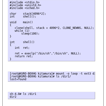
#include <stdio.h>

#include <unistd.h>

#include <sched.h>

char    stack[4096*2];

int     shell();

void    main()

{

   clone(shell, stack + 4096*2, CLONE_NEWNS, NULL);

   while (1)

       sleep(100);

}

int     shell()

{

   int  ret;

   ret = execlp("/bin/sh","/bin/sh", NULL);

   return ret;

[root@KURO-BOXHG kitamura]# mount -o loop -t ext3 disk /dir
[root@KURO-BOXHG kitamura]# ls /dir1/

sh-4.0# ls /dir1
