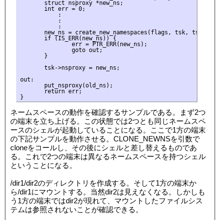
       struct nsproxy *new_ns;

       int err = 0; 

           :

           : 

           :

       new_ns = create_new_namespaces(flags, tsk, tsk->fs);
       if (IS_ERR(new_ns)) {

               err = PTR_ERR(new_ns);

               goto out;

       }

       tsk->nsproxy = new_ns;

out:

       put_nsproxy(old_ns);

       return err;

ネームスペースの動作を確認するサンプルである。まず2つ
の端末を立ち上げる。この状態では2つとも同じネームスペ
ースのシェルが起動していることになる。ここで1方の端末
の下記サンプルを動作させる。CLONE_NEWNSを引数で
cloneをコールし、その後にシェルと差し替えるものであ
る。これで2つの端末は異なるネームスペースを持つシェル
ということになる。
/dir1/dir2のディレクトリを作成する。そして1方の端末か
ら/dir1にマウントする。当然dir2は見えなくなる。しかしも
う1方の端末ではdir2が現れて、マウントしたファイルシス
テムは参照されないことが確認できる。