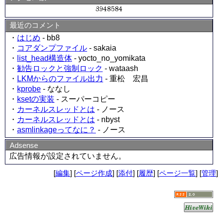
最近のコメント
・
はじめ
- bb8
・
コアダンプファイル
- sakaia
・
list_head構造体
- yocto_no_yomikata
・
勧告ロックと強制ロック
- wataash
・
LKMからのファイル出力
- 重松 宏昌
・
kprobe
- ななし
・
ksetの実装
- スーパーコピー
・
カーネルスレッドとは
- ノース
・
カーネルスレッドとは
- nbyst
・
asmlinkageってなに？
- ノース
Adsense
広告情報が設定されていません。
[
編集
] [
ページ作成
] [
添付
] [
履歴
] [
ページ一覧
] [
管理
]