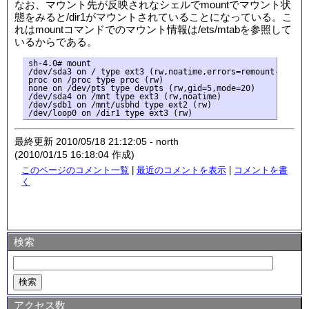
なお、マウント先が反映されなシェルでmountでマウント状
態をみると/dir1がマウントされていることになっている。こ
れはmountコマンドでのマウント情報は/ets/mtabを参照して
いるからである。
sh-4.0# mount

/dev/sda3 on / type ext3 (rw,noatime,errors=remount-ro)

proc on /proc type proc (rw)

none on /dev/pts type devpts (rw,gid=5,mode=20)

/dev/sda4 on /mnt type ext3 (rw,noatime)

/dev/sdb1 on /mnt/usbhd type ext2 (rw)

最終更新 2010/05/18 21:12:05 - north
(2010/01/15 16:18:04 作成)
このページのコメント一覧
|
最近のコメントを表示
|
コメントを書
く
検索
アクセス数