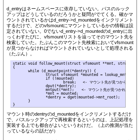
d_entryはネームスペースに依存していない。パスのルック
アップはどうしているのだろうかと疑問がでてくる。確かマ
ウントされているかはd_entry->d_mountedをインクリメント
するだけで、どのvfsmountにマウントしているかの情報は設
定されていない。0でないd_entry->d_mountedのd_entryに出
っくわすたびに、vfsmountリストを辿ってそのマウント先を
検索していた。たぶんこのマウント先検索においてvfsmount
が見つからなければマウントされていないとして処理される
（たぶん）。
static void follow_mount(struct vfsmount **mnt, struct dent
{

       while (d_mountpoint(*dentry)) {

               struct vfsmount *mounted = lookup_mnt(*mnt, 
               if (!mounted)

                       break;   <- マウント先が見つからなけ
               dput(*dentry);

               mntput(*mnt);　　<- マウント先が見つかればden
               *mnt = mounted;

               *dentry = dget(mounted->mnt_root);

       }

マウント時のdentryのd_mountedをインクリメントするだけ
で、パスルックアップで再検索するというのは、上記処理を
実装する上でも都合がよいというわけだ。（上の推測が当た
っているならの話だが）