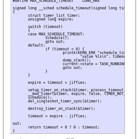
#define MAX_SCHEDULE_TIMEOUT    LONG_MAX

signed long __sched schedule_timeout(signed long timeout)

{

       struct timer_list timer;

       unsigned long expire;

       switch (timeout)

       {

       case MAX_SCHEDULE_TIMEOUT:

               schedule();

               goto out;

       default:

               if (timeout < 0) {

                       printk(KERN_ERR "schedule_timeout: w
                               "value %lx\n", timeout);

                       dump_stack();

                       current->state = TASK_RUNNING;

                       goto out;

               }

       }

       expire = timeout + jiffies;

       setup_timer_on_stack(&timer, process_timeout, (unsi
       __mod_timer(&timer, expire, false, TIMER_NOT_PINNED)
       schedule();

       del_singleshot_timer_sync(&timer);

       destroy_timer_on_stack(&timer);

       timeout = expire - jiffies;

out:

       return timeout < 0 ? 0 : timeout;
