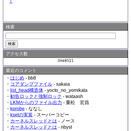
く
検索
アクセス数
最近のコメント
・
はじめ
- bb8
・
コアダンプファイル
- sakaia
・
list_head構造体
- yocto_no_yomikata
・
勧告ロックと強制ロック
- wataash
・
LKMからのファイル出力
- 重松 宏昌
・
kprobe
- ななし
・
ksetの実装
- スーパーコピー
・
カーネルスレッドとは
- ノース
・
カーネルスレッドとは
- nbyst