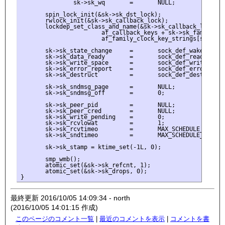
               sk->sk_wq       =       NULL;

       spin_lock_init(&sk->sk_dst_lock);

       rwlock_init(&sk->sk_callback_lock);

       lockdep_set_class_and_name(&sk->sk_callback_lock,

                       af_callback_keys + sk->sk_family,

                       af_family_clock_key_strings[sk->sk_f
       sk->sk_state_change     =       sock_def_wakeup;

       sk->sk_data_ready       =       sock_def_readable;

       sk->sk_write_space      =       sock_def_write_space
       sk->sk_error_report     =       sock_def_error_repor
       sk->sk_destruct         =       sock_def_destruct;

       sk->sk_sndmsg_page      =       NULL;

       sk->sk_sndmsg_off       =       0;

       sk->sk_peer_pid         =       NULL;

       sk->sk_peer_cred        =       NULL;

       sk->sk_write_pending    =       0;

       sk->sk_rcvlowat         =       1;

       sk->sk_rcvtimeo         =       MAX_SCHEDULE_TIMEOUT
       sk->sk_sndtimeo         =       MAX_SCHEDULE_TIMEOUT
       sk->sk_stamp = ktime_set(-1L, 0);

       smp_wmb();

       atomic_set(&sk->sk_refcnt, 1);

       atomic_set(&sk->sk_drops, 0);

最終更新 2016/10/05 14:09:34 - north
(2016/10/05 14:01:15 作成)
このページのコメント一覧
|
最近のコメントを表示
|
コメントを書