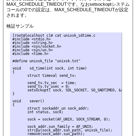
MAX_SCHEDULE_TIMEOUTです。なおsetsockoptシステム
コールの0での設定は、MAX_SCHEDULE_TIMEOUTが設定
されます。
検証サンプル
[root@localhost c]# cat unixsk_sdtime.c

#include <stdio.h>

#include <string.h>

#include <sys/socket.h>

#include <sys/un.h>

#include <time.h>

#define unixsk_file "unixsk.txt"

void    sd_time(int sock, int time)

{

       struct timeval send_tv;

       send_tv.tv_sec  = time;

       send_tv.tv_usec = 0;

       setsockopt( sock, SOL_SOCKET, SO_SNDTIMEO, &send_tv
}

void    sever()

{

       struct sockaddr_un sock_addr;

       int status, sock;

       sock = socket(AF_UNIX, SOCK_STREAM, 0);

       sock_addr.sun_family = AF_UNIX;

       strcpy(sock_addr.sun_path, unixsk_file);

       remove(sock_addr.sun_path);
