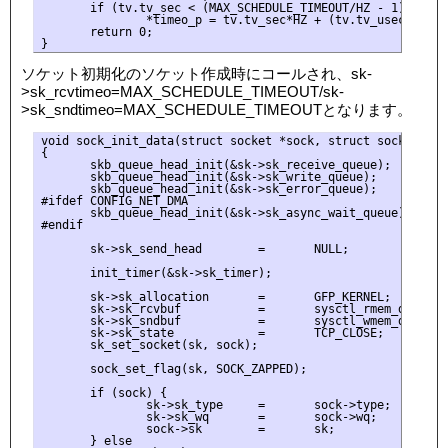
       if (tv.tv_sec < (MAX_SCHEDULE_TIMEOUT/HZ - 1))

               *timeo_p = tv.tv_sec*HZ + (tv.tv_usec+(1000
       return 0;

ソケット初期化のソケット作成時にコールされ、sk-
>sk_rcvtimeo=MAX_SCHEDULE_TIMEOUT/sk-
>sk_sndtimeo=MAX_SCHEDULE_TIMEOUTとなります。
void sock_init_data(struct socket *sock, struct sock *sk)

{

       skb_queue_head_init(&sk->sk_receive_queue);

       skb_queue_head_init(&sk->sk_write_queue);

       skb_queue_head_init(&sk->sk_error_queue);

#ifdef CONFIG_NET_DMA

       skb_queue_head_init(&sk->sk_async_wait_queue);

#endif

       sk->sk_send_head        =       NULL;

       init_timer(&sk->sk_timer);

       sk->sk_allocation       =       GFP_KERNEL;

       sk->sk_rcvbuf           =       sysctl_rmem_default;
       sk->sk_sndbuf           =       sysctl_wmem_default;
       sk->sk_state            =       TCP_CLOSE;

       sk_set_socket(sk, sock);

       sock_set_flag(sk, SOCK_ZAPPED);

       if (sock) {

               sk->sk_type     =       sock->type;

               sk->sk_wq       =       sock->wq;

               sock->sk        =       sk;

       } else
