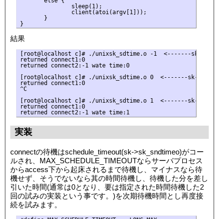
       else {

               sleep(1);

               client(atoi(argv[1]));

       }

結果
[root@localhost c]# ./unixsk_sdtime.o -1  <-------sk-
returned connect1:0

returned connect2:-1 wate time:0       

[root@localhost c]# ./unixsk_sdtime.o 0  <-------sk->sk
returned connect1:0

^C

[root@localhost c]# ./unixsk_sdtime.o 1  <-------sk->
returned connect1:0

実装
connectの待機はschedule_timeout(sk->sk_sndtimeo)がコー
ルされ、MAX_SCHEDULE_TIMEOUTならサーバプロセス
からaccess下から起床されるまで待機し、マイナスなら待
機せず、そうでないなら其の時間待機し、待機した分を差し
引いた時間(通常は0となり、要は指定された時間待機した2
回の試みの実装という事です。)を次期待機時間とし再度接
続を試みます。