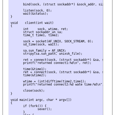
       bind(sock, (struct sockaddr*) &sock_addr, sizeof(st
       listen(sock, 0);

       wait(&status);

}

void    client(int wait)

{

       int     sock, wtime, ret;

       struct sockaddr_un sa;

       time_t time1, time2;

       sock = socket(AF_UNIX, SOCK_STREAM, 0);

       sd_time(sock, wait);

       sa.sun_family = AF_UNIX;

       strcpy(sa.sun_path, unixsk_file);

       ret = connect(sock, (struct sockaddr*) &sa, sizeof(
       printf("returned connect1:%d\n", ret);

       time(&time1);

       ret = connect(sock, (struct sockaddr*) &sa, sizeof(
       time(&time2);

       wtime = (int)difftime(time2,time1);

       printf("returned connect2:%d wate time:%d\n", ret, w
       close(sock);

}

void main(int argc, char * argv[])

{

       if (fork()) {

               sever();

       }
