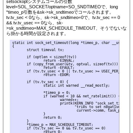
setsockoptシステムコールの引数
level=SOL_SOCKET/optname=SO_SNDTIMEOで、long
*timeo_p引数を&sk->sk_sndtimeoでコールされます。
tv.tv_sec < 0なら、sk->sk_sndtimeo=0で、tv.tv_sec == 0
&& tv.tv_usec == 0なら、sk-
>sk_sndtimeo=MAX_SCHEDULE_TIMEOUT、そうでないな
ら掛かる時間が設定されます。
static int sock_set_timeout(long *timeo_p, char __user *op
{

       struct timeval tv;

       if (optlen < sizeof(tv))

               return -EINVAL;

       if (copy_from_user(&tv, optval, sizeof(tv)))

               return -EFAULT;

       if (tv.tv_usec < 0 || tv.tv_usec >= USEC_PER_SEC)

               return -EDOM;

       if (tv.tv_sec < 0) {

               static int warned __read_mostly;

               *timeo_p = 0;

               if (warned < 10 && net_ratelimit()) {

                       warned++;

                       printk(KERN_INFO "sock_set_timeout:
                              "tries to set negative timeou
                               current->comm, task_pid_nr(c
               }

               return 0;

       }

       *timeo_p = MAX_SCHEDULE_TIMEOUT;

       if (tv.tv_sec == 0 && tv.tv_usec == 0)

               return 0;
