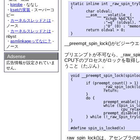
static inline int _raw_spin_tryl
・
kprobe
- ななし
{

・
ksetの実装
- スーパーコ
       char oldval;

       __asm__ __volatile__(

ピー
               "xchgb %b0,%1"

・
カーネルスレッドとは
-
               :"=q" (oldval), "
ノース
               :"0" (0) : "memor
       return oldval > 0;

・
カーネルスレッドとは
-
nbyst
・
asmlinkageってなに？
-
__preempt_spin_lock
ノース
プリエンプトが不可なら、_raw_sp
Adsense
CPU下のプロセスがロックを取得
広告情報が設定されていま
うこと（たぶん）。
せん。
void __preempt_spin_lock(spinloc
{

       if (preempt_count() > 1) 
               _raw_spin_lock(lo
               return;

       }

       do {

               preempt_enable();
               while (spin_is_lo
                       cpu_relax
               preempt_disable()
       } while (!_raw_spin_trylo
}

_raw_spin_lock()は、アセ