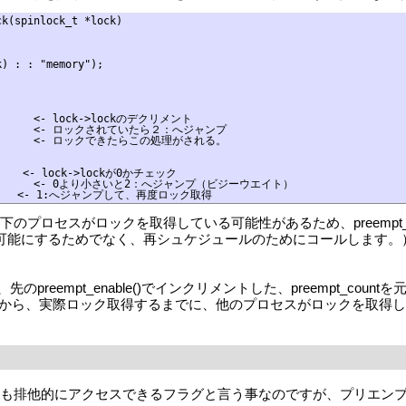
k(spinlock_t *lock)

) : : "memory");

        <- lock->lockのデクリメント

           <- ロックされていたら２：へジャンプ

"") \      <- ロックできたらこの処理がされる。

　　　　<- lock->lockが0かチェック

           <- 0より小さいと2：へジャンプ（ビジーウエイト）

のプロセスがロックを取得している可能性があるため、preempt_e
プリエンプトを可能にするためでなく、再シュケジュールのためにコールし
)で、先のpreempt_enable()でインクリメントした、preempt_coun
から、実際ロック取得するまでに、他のプロセスがロックを取得し
らも排他的にアクセスできるフラグと言う事なのですが、プリエン