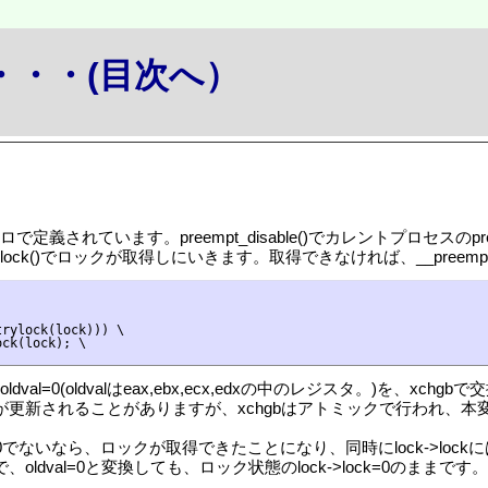
か・・・(目次へ）
で定義されています。preempt_disable()でカレントプロセスのpree
trylock()でロックが取得しにいきます。取得できなければ、__preem
rylock(lock))) \

ck(lock); \

k->lockとoldval=0(oldvalはeax,ebx,ecx,edxの中のレジ
ockが更新されることがありますが、xchgbはアトミックで行われ、本変
ckの中身)が0でないなら、ロックが取得できたことになり、同時にlock-
で、oldval=0と変換しても、ロック状態のlock->lock=0のままです。