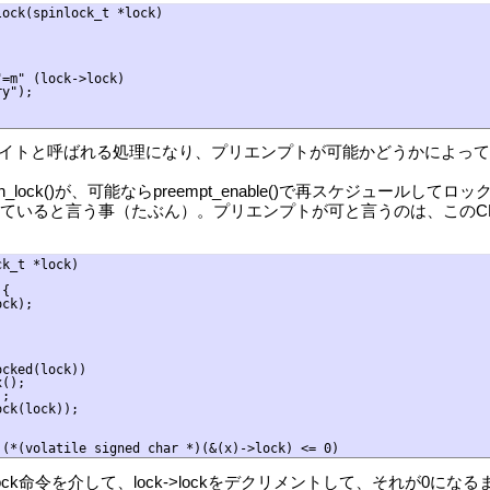
ock(spinlock_t *lock)

=m" (lock->lock)

y");

()がビジーウエイトと呼ばれる処理になり、プリエンプトが可能かどうかに
in_lock()が、可能ならpreempt_enable()で再スケジュ
していると言う事（たぶん）。プリエンプトが可と言うのは、このC
k_t *lock)

{

ck);



cked(lock))

();

;

ck(lock));

ンブラのlock命令を介して、lock->lockをデクリメントして、それが0