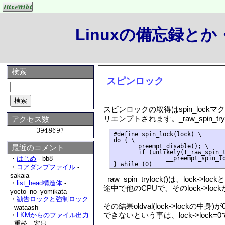
Linuxの備忘録と
検索
スピンロック
スピンロックの取得はspin_lockマクロ
リエンプトされます。_raw_spin_
アクセス数
#define spin_lock(lock) \

do { \

       preempt_disable(); \

最近のコメント
       if (unlikely(!_raw_spin_t
               __preempt_spin_lo
・
はじめ
- bb8
・
コアダンプファイル
-
sakaia
_raw_spin_trylock()は、loc
・
list_head構造体
-
途中で他のCPUで、そのlock->l
yocto_no_yomikata
・
勧告ロックと強制ロック
その結果oldval(lock->lo
- wataash
できないという事は、lock->lock=0
・
LKMからのファイル出力
- 重松 宏昌