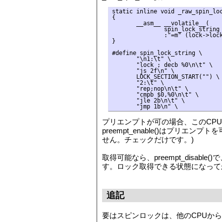
static inline void _raw_spin_loc
{

       __asm__ __volatile__(

               spin_lock_string

               :"=m" (lock->lock
}

#define spin_lock_string \

       "\n1:\t" \

       "lock ; decb %0\n\t" \
       "js 2f\n" \        
       LOCK_SECTION_START(
       "2:\t" \

       "rep;nop\n\t" \

       "cmpb $0,%0\n\t" \　　
       "jle 2b\n\t" \     
プリエンプトが可の場合、このCPU下
preempt_enable()は
せん。チェックだけです。)
取得可能なら、preempt_disable(
す。ロック取得できる状態になって
追記
要はスピンロックは、他のCPUか