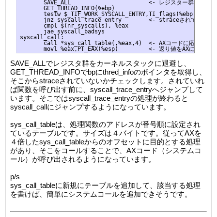
       SAVE_ALL                       <- レジスター群をカ
       GET_THREAD_INFO(%ebp)

       testw $_TIF_WORK_SYSCALL_ENTRY,TI_flags(%ebp)

       jnz syscall_trace_entry        <- straceされていれ
       cmpl $(nr_syscalls), %eax

       jae syscall_badsys

syscall_call:

       call *sys_call_table(,%eax,4)  <- AXコードに応じ
SAVE_ALLでレジスタ群をカーネルスタックに退避し、
GET_THREAD_INFOでbpにthred_infoのポインタを取得し、
そこからstraceされていないかチェックします。されていれ
ば関数を呼び出す前に、syscall_trace_entryへジャンプして
います。そこではsyscall_trace_entryの処理が終わると
syscall_callにジャンプするようになっています。
sys_call_tableは、処理関数のアドレスが番号順に設定され
ているテーブルです。サイズは４バイトです。従ってAXを
４倍したsys_call_tableからのオフセットに目的とする処理
があり、そこをコールすることで、AXコード（システムコ
ール）が呼び出されるようになっています。
p/s
sys_call_tableに新規にテーブルを追加して、該当する処理
を書けば、簡単にシステムコールを追加できそうです。