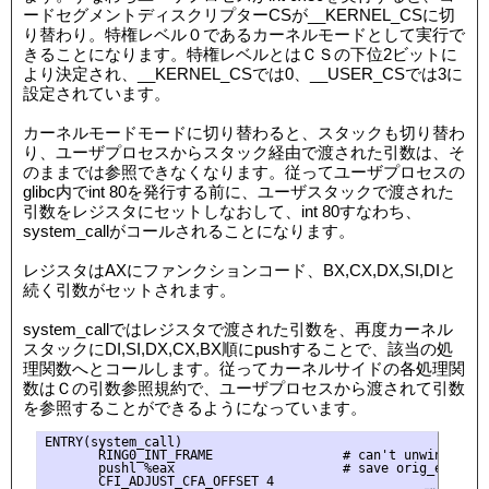
ードセグメントディスクリプターCSが__KERNEL_CSに切
り替わり。特権レベル０であるカーネルモードとして実行で
きることになります。特権レベルとはＣＳの下位2ビットに
より決定され、__KERNEL_CSでは0、__USER_CSでは3に
設定されています。
カーネルモードモードに切り替わると、スタックも切り替わ
り、ユーザプロセスからスタック経由で渡された引数は、そ
のままでは参照できなくなります。従ってユーザプロセスの
glibc内でint 80を発行する前に、ユーザスタックで渡された
引数をレジスタにセットしなおして、int 80すなわち、
system_callがコールされることになります。
レジスタはAXにファンクションコード、BX,CX,DX,SI,DIと
続く引数がセットされます。
system_callではレジスタで渡された引数を、再度カーネル
スタックにDI,SI,DX,CX,BX順にpushすることで、該当の処
理関数へとコールします。従ってカーネルサイドの各処理関
数はＣの引数参照規約で、ユーザプロセスから渡されて引数
を参照することができるようになっています。
ENTRY(system_call)

       RING0_INT_FRAME                 # can't unwind into
       pushl %eax                      # save orig_eax

       CFI_ADJUST_CFA_OFFSET 4
