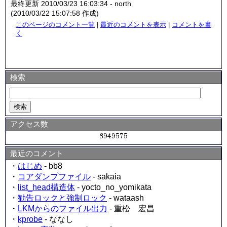
最終更新 2010/03/23 16:03:34 - north
(2010/03/22 15:07:58 作成)
このページのコメント一覧
|
最近のコメントを表示
|
コメントを書
く
検索
アクセス数
最近のコメント
・
はじめ
- bb8
・
コアダンプファイル
- sakaia
・
list_head構造体
- yocto_no_yomikata
・
勧告ロックと強制ロック
- wataash
・
LKMからのファイル出力
- 重松 宏昌
・
kprobe
- ななし