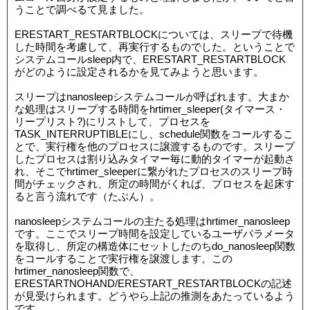
うことで調べるて見ました。
ERESTART_RESTARTBLOCKについては、スリープで待機
した時間を考慮して、再実行するものでした。ということで
システムコールsleep内で、ERESTART_RESTARTBLOCK
がどのように設定されるかを見てみようと思います。
スリープはnanosleepシステムコールが呼ばれます。大まか
な処理はスリープする時間をhrtimer_sleeper(タイマース・
リープリスト?)にリストして、プロセスを
TASK_INTERRUPTIBLEにし、schedule関数をコールするこ
とで、実行権を他のプロセスに譲渡するものです。スリープ
したプロセスは割り込みタイマー毎に動的タイマーが起動さ
れ、そこでhrtimer_sleeperに繋がれたプロセスのスリープ時
間がチェックされ、所定の時間がくれば、プロセスを起床す
ると言う流れです（たぶん）。
nanosleepシステムコールの主たる処理はhrtimer_nanosleep
です。ここでスリープ時間を設定しているユーザパラメータ
を取得し、所定の構造体にセットしたのちdo_nanosleep関数
をコールすることで実行権を譲渡します。この
hrtimer_nanosleep関数で、
ERESTARTNOHAND/ERESTART_RESTARTBLOCKの記述
が見受けられます。どうやら上記の推測をあたっているよう
です。