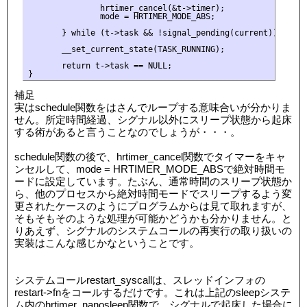
               hrtimer_cancel(&t->timer);

               mode = HRTIMER_MODE_ABS;

       } while (t->task && !signal_pending(current));

       __set_current_state(TASK_RUNNING);

       return t->task == NULL;

補足
実はschedule関数をはさんでループする意味合いが分かりま
せん。所定時間経過、シグナル以外にスリープ状態から起床
する術があると言うことなのでしょうが・・・。
schedule関数の後で、hrtimer_cancel関数でタイマーをキャ
ンセルして、mode = HRTIMER_MODE_ABSで絶対時間モ
ードに設定しています。たぶん、通常時間のスリープ状態か
ら、他のプロセスから絶対時間モードでスリープするよう変
更されたケースのようにプログラムからは見て取れますが、
そもそもそのような処理が可能かどうかも分かりません。と
りあえず、シグナルのシステムコールの再実行の取り扱いの
実装はこんな感じかなということです。
システムコールrestart_syscallは、スレッドインフォの
restart->fnをコールするだけです。これは上記のsleepシステ
ム内のhrtimer_nanosleep関数で、シグナルで起床した場合に