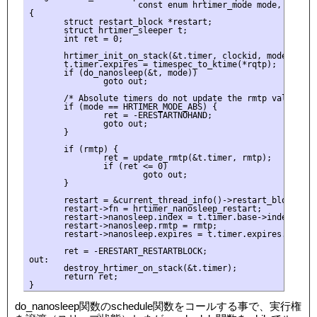
                      const enum hrtimer_mode mode, const 
{

       struct restart_block *restart;

       struct hrtimer_sleeper t;

       int ret = 0;

       hrtimer_init_on_stack(&t.timer, clockid, mode);

       t.timer.expires = timespec_to_ktime(*rqtp);

       if (do_nanosleep(&t, mode))

               goto out;

       /* Absolute timers do not update the rmtp value and 
       if (mode == HRTIMER_MODE_ABS) {

               ret = -ERESTARTNOHAND;

               goto out;

       }

       if (rmtp) {

               ret = update_rmtp(&t.timer, rmtp);

               if (ret <= 0)

                       goto out;

       }

       restart = &current_thread_info()->restart_block;

       restart->fn = hrtimer_nanosleep_restart;

       restart->nanosleep.index = t.timer.base->index;

       restart->nanosleep.rmtp = rmtp;

       restart->nanosleep.expires = t.timer.expires.tv64;

       ret = -ERESTART_RESTARTBLOCK;

out:

       destroy_hrtimer_on_stack(&t.timer);

       return ret;

do_nanosleep関数のschedule関数をコールする事で、実行権