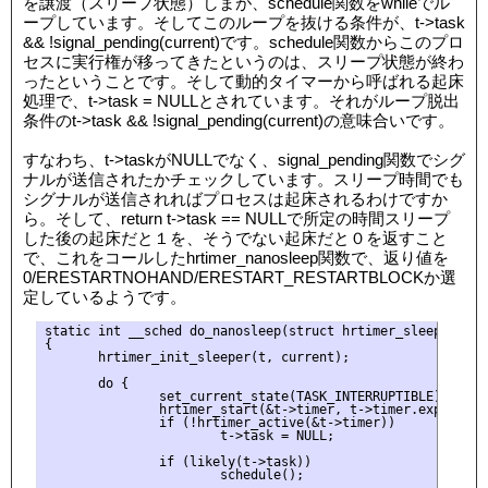
を譲渡（スリープ状態）しまが、schedule関数をwhileでル
ープしています。そしてこのループを抜ける条件が、t->task
&& !signal_pending(current)です。schedule関数からこのプロ
セスに実行権が移ってきたというのは、スリープ状態が終わ
ったということです。そして動的タイマーから呼ばれる起床
処理で、t->task = NULLとされています。それがループ脱出
条件のt->task && !signal_pending(current)の意味合いです。
すなわち、t->taskがNULLでなく、signal_pending関数でシグ
ナルが送信されたかチェックしています。スリープ時間でも
シグナルが送信されればプロセスは起床されるわけですか
ら。そして、return t->task == NULLで所定の時間スリープ
した後の起床だと１を、そうでない起床だと０を返すこと
で、これをコールしたhrtimer_nanosleep関数で、返り値を
0/ERESTARTNOHAND/ERESTART_RESTARTBLOCKか選
定しているようです。
static int __sched do_nanosleep(struct hrtimer_sleeper *t,
{

       hrtimer_init_sleeper(t, current);

       do {

               set_current_state(TASK_INTERRUPTIBLE);

               hrtimer_start(&t->timer, t->timer.expires, m
               if (!hrtimer_active(&t->timer))

                       t->task = NULL;

               if (likely(t->task))

                       schedule();
