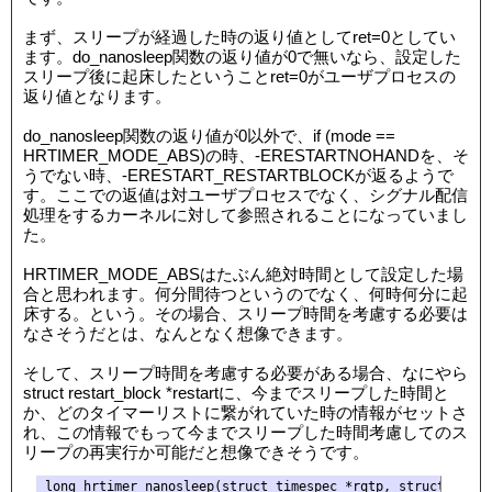
まず、スリープが経過した時の返り値としてret=0としてい
ます。do_nanosleep関数の返り値が0で無いなら、設定した
スリープ後に起床したということret=0がユーザプロセスの
返り値となります。
do_nanosleep関数の返り値が0以外で、if (mode ==
HRTIMER_MODE_ABS)の時、-ERESTARTNOHANDを、そ
うでない時、-ERESTART_RESTARTBLOCKが返るようで
す。ここでの返値は対ユーザプロセスでなく、シグナル配信
処理をするカーネルに対して参照されることになっていまし
た。
HRTIMER_MODE_ABSはたぶん絶対時間として設定した場
合と思われます。何分間待つというのでなく、何時何分に起
床する。という。その場合、スリープ時間を考慮する必要は
なさそうだとは、なんとなく想像できます。
そして、スリープ時間を考慮する必要がある場合、なにやら
struct restart_block *restartに、今までスリープした時間と
か、どのタイマーリストに繋がれていた時の情報がセットさ
れ、この情報でもって今までスリープした時間考慮してのス
リープの再実行か可能だと想像できそうです。
long hrtimer_nanosleep(struct timespec *rqtp, struct times