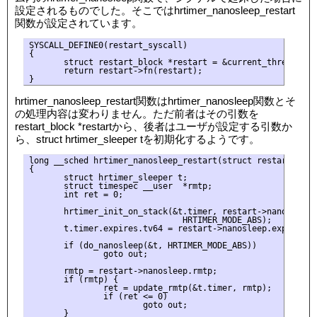
設定されるものでした。そこではhrtimer_nanosleep_restart
関数が設定されています。
SYSCALL_DEFINE0(restart_syscall)

{

       struct restart_block *restart = &current_thread_inf
       return restart->fn(restart);

hrtimer_nanosleep_restart関数はhrtimer_nanosleep関数とそ
の処理内容は変わりません。ただ前者はその引数を
restart_block *restartから、後者はユーザが設定する引数か
ら、struct hrtimer_sleeper tを初期化するようです。
long __sched hrtimer_nanosleep_restart(struct restart_block
{

       struct hrtimer_sleeper t;

       struct timespec __user  *rmtp;

       int ret = 0;

       hrtimer_init_on_stack(&t.timer, restart->nanosleep.i
                               HRTIMER_MODE_ABS);

       t.timer.expires.tv64 = restart->nanosleep.expires;

       if (do_nanosleep(&t, HRTIMER_MODE_ABS))

               goto out;

       rmtp = restart->nanosleep.rmtp;

       if (rmtp) {

               ret = update_rmtp(&t.timer, rmtp);

               if (ret <= 0)

                       goto out;

       }
