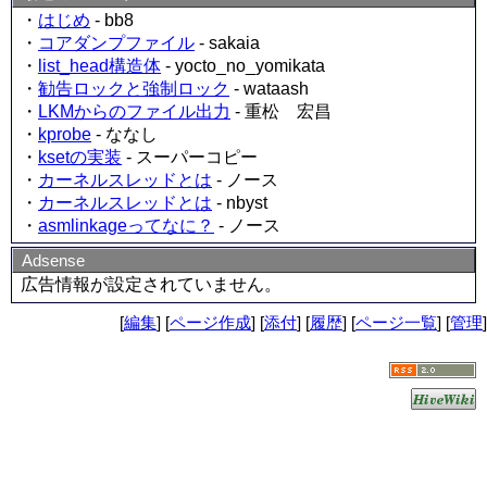
・
はじめ
- bb8
・
コアダンプファイル
- sakaia
・
list_head構造体
- yocto_no_yomikata
・
勧告ロックと強制ロック
- wataash
・
LKMからのファイル出力
- 重松 宏昌
・
kprobe
- ななし
・
ksetの実装
- スーパーコピー
・
カーネルスレッドとは
- ノース
・
カーネルスレッドとは
- nbyst
・
asmlinkageってなに？
- ノース
Adsense
広告情報が設定されていません。
[
編集
] [
ページ作成
] [
添付
] [
履歴
] [
ページ一覧
] [
管理
]