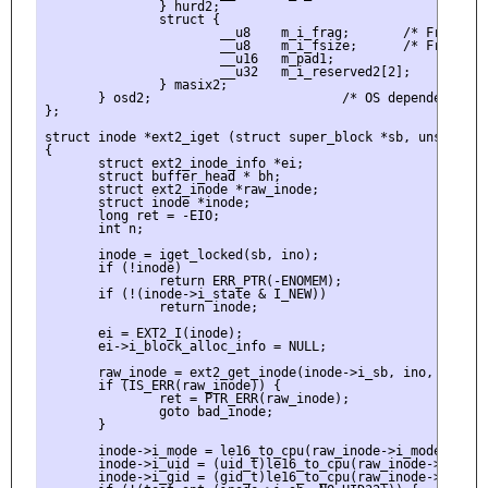
               } hurd2;

               struct {

                       __u8    m_i_frag;       /* Fragment 
                       __u8    m_i_fsize;      /* Fragment 
                       __u16   m_pad1;

                       __u32   m_i_reserved2[2];

               } masix2;

       } osd2;                         /* OS dependent 2 */
};

struct inode *ext2_iget (struct super_block *sb, unsigned l
{

       struct ext2_inode_info *ei;

       struct buffer_head * bh;

       struct ext2_inode *raw_inode;

       struct inode *inode;

       long ret = -EIO;

       int n;

       inode = iget_locked(sb, ino);

       if (!inode)

               return ERR_PTR(-ENOMEM);

       if (!(inode->i_state & I_NEW))

               return inode;

       ei = EXT2_I(inode);

       ei->i_block_alloc_info = NULL;

       raw_inode = ext2_get_inode(inode->i_sb, ino, &bh);

       if (IS_ERR(raw_inode)) {

               ret = PTR_ERR(raw_inode);

               goto bad_inode;

       }

       inode->i_mode = le16_to_cpu(raw_inode->i_mode);

       inode->i_uid = (uid_t)le16_to_cpu(raw_inode->i_uid_l
       inode->i_gid = (gid_t)le16_to_cpu(raw_inode->i_gid_l