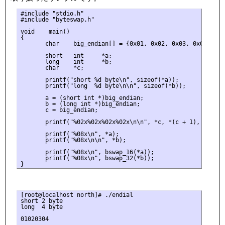
#include "stdio.h"

#include "byteswap.h"

void    main()

{

       char    big_endian[] = {0x01, 0x02, 0x03, 0x04};

       short   int     *a;

       long    int     *b;

       char    *c;

       printf("short %d byte\n", sizeof(*a));

       printf("long  %d byte\n\n", sizeof(*b));

       a = (short int *)big_endian;

       b = (long int *)big_endian;

       c = big_endian;

       printf("%02x%02x%02x%02x\n\n", *c, *(c + 1), *(c + 2
       printf("%08x\n", *a);

       printf("%08x\n\n", *b);

       printf("%08x\n", bswap_16(*a));

       printf("%08x\n", bswap_32(*b));

[root@localhost north]# ./endial

short 2 byte

long  4 byte

01020304
