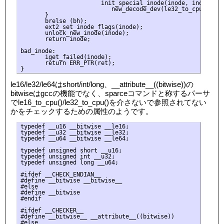
                       init_special_inode(inode, inode->i_m
                          new_decode_dev(le32_to_cpu(raw_i
       }

       brelse (bh);

       ext2_set_inode_flags(inode);

       unlock_new_inode(inode);

       return inode;

bad_inode:

       iget_failed(inode);

       return ERR_PTR(ret);

le16/le32/le64はshort/int/long、__attribute__((bitwise))の
bitwiseはgccの機能でなく、sparceコマンドと称するパーサ
でle16_to_cpu()/le32_to_cpu()を介さないで参照されてない
かをチェックするための属性のようです。
typedef __u16 __bitwise __le16;

typedef __u32 __bitwise __le32;

typedef __u64 __bitwise __le64;

typedef unsigned short __u16;

typedef unsigned int __u32;

typedef unsigned long __u64;

#ifdef __CHECK_ENDIAN__

#define __bitwise __bitwise__

#else

#define __bitwise

#endif

#ifdef __CHECKER__

#define __bitwise__ __attribute__((bitwise))

#else
