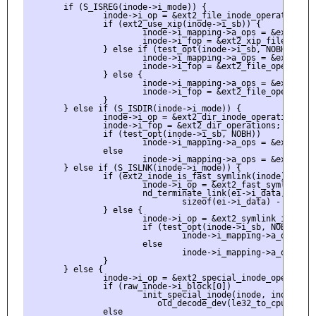
       if (S_ISREG(inode->i_mode)) {

               inode->i_op = &ext2_file_inode_operations;

               if (ext2_use_xip(inode->i_sb)) {

                       inode->i_mapping->a_ops = &ext2_aops
                       inode->i_fop = &ext2_xip_file_operat
               } else if (test_opt(inode->i_sb, NOBH)) {

                       inode->i_mapping->a_ops = &ext2_nobh
                       inode->i_fop = &ext2_file_operations
               } else {

                       inode->i_mapping->a_ops = &ext2_aops
                       inode->i_fop = &ext2_file_operations
               }

       } else if (S_ISDIR(inode->i_mode)) {

               inode->i_op = &ext2_dir_inode_operations;

               inode->i_fop = &ext2_dir_operations;

               if (test_opt(inode->i_sb, NOBH))

                       inode->i_mapping->a_ops = &ext2_nobh
               else

                       inode->i_mapping->a_ops = &ext2_aops
       } else if (S_ISLNK(inode->i_mode)) {

               if (ext2_inode_is_fast_symlink(inode)) {

                       inode->i_op = &ext2_fast_symlink_ino
                       nd_terminate_link(ei->i_data, inode-
                               sizeof(ei->i_data) - 1);

               } else {

                       inode->i_op = &ext2_symlink_inode_op
                       if (test_opt(inode->i_sb, NOBH))

                               inode->i_mapping->a_ops = &e
                       else

                               inode->i_mapping->a_ops = &e
               }

       } else {

               inode->i_op = &ext2_special_inode_operations
               if (raw_inode->i_block[0])

                       init_special_inode(inode, inode->i_m
                          old_decode_dev(le32_to_cpu(raw_i
               else 
