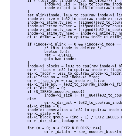
       if (!(test_opt (inode->i_sb, NO_UID32))) {

               inode->i_uid |= le16_to_cpu(raw_inode->i_uid
               inode->i_gid |= le16_to_cpu(raw_inode->i_gid
       }

       set_nlink(inode, le16_to_cpu(raw_inode->i_links_coun
       inode->i_size = le32_to_cpu(raw_inode->i_size);

       inode->i_atime.tv_sec = (signed)le32_to_cpu(raw_inod
       inode->i_ctime.tv_sec = (signed)le32_to_cpu(raw_inod
       inode->i_mtime.tv_sec = (signed)le32_to_cpu(raw_inod
       inode->i_atime.tv_nsec = inode->i_mtime.tv_nsec = i
       ei->i_dtime = le32_to_cpu(raw_inode->i_dtime);

       if (inode->i_nlink == 0 && (inode->i_mode == 0 || ei
               /* this inode is deleted */

               brelse (bh);

               ret = -ESTALE;

               goto bad_inode;

       }

       inode->i_blocks = le32_to_cpu(raw_inode->i_blocks);

       ei->i_flags = le32_to_cpu(raw_inode->i_flags);

       ei->i_faddr = le32_to_cpu(raw_inode->i_faddr);

       ei->i_frag_no = raw_inode->i_frag;

       ei->i_frag_size = raw_inode->i_fsize;

       ei->i_file_acl = le32_to_cpu(raw_inode->i_file_acl);
       ei->i_dir_acl = 0;

       if (S_ISREG(inode->i_mode))

               inode->i_size |= ((__u64)le32_to_cpu(raw_in
       else

               ei->i_dir_acl = le32_to_cpu(raw_inode->i_dir
       ei->i_dtime = 0;

       inode->i_generation = le32_to_cpu(raw_inode->i_gener
       ei->i_state = 0;

       ei->i_block_group = (ino - 1) / EXT2_INODES_PER_GRO
       ei->i_dir_start_lookup = 0;

       for (n = 0; n < EXT2_N_BLOCKS; n++)

               ei->i_data[n] = raw_inode->i_block[n];
