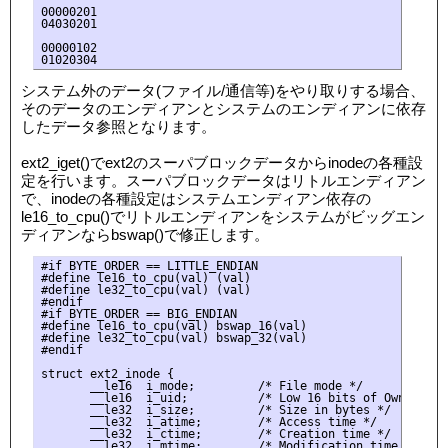
00000201

04030201

00000102

システム外のデータ(ファイル/通信等)をやり取りする場合、
そのデータのエンディアンとシステムのエンディアンに依存
したデータ参照となります。
ext2_iget()でext2のスーパブロックデータからinodeの各種設
定を行います。スーパブロックデータはリトルエンディアン
で、inodeの各種設定はシステムエンディアン依存の
le16_to_cpu()でリトルエンディアンをシステムがビッグエン
ディアンならbswap()で修正します。
#if BYTE_ORDER == LITTLE_ENDIAN

#define le16_to_cpu(val) (val)

#define le32_to_cpu(val) (val)

#endif

#if BYTE_ORDER == BIG_ENDIAN

#define le16_to_cpu(val) bswap_16(val)

#define le32_to_cpu(val) bswap_32(val)

#endif

struct ext2_inode {

       __le16  i_mode;         /* File mode */

       __le16  i_uid;          /* Low 16 bits of Owner Uid 
       __le32  i_size;         /* Size in bytes */

       __le32  i_atime;        /* Access time */

       __le32  i_ctime;        /* Creation time */

       __le32  i_mtime;        /* Modification time */
