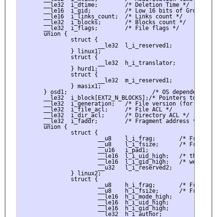
       __le32  i_dtime;        /* Deletion Time */

       __le16  i_gid;          /* Low 16 bits of Group Id *
       __le16  i_links_count;  /* Links count */

       __le32  i_blocks;       /* Blocks count */

       __le32  i_flags;        /* File flags */

       union {

               struct {

                       __le32  l_i_reserved1;

               } linux1;

               struct {

                       __le32  h_i_translator;

               } hurd1;

               struct {

                       __le32  m_i_reserved1;

               } masix1;

       } osd1;                         /* OS dependent 1 */
       __le32  i_block[EXT2_N_BLOCKS];/* Pointers to blocks
       __le32  i_generation;   /* File version (for NFS) */
       __le32  i_file_acl;     /* File ACL */

       __le32  i_dir_acl;      /* Directory ACL */

       __le32  i_faddr;        /* Fragment address */

       union {

               struct {

                       __u8    l_i_frag;       /* Fragment 
                       __u8    l_i_fsize;      /* Fragment 
                       __u16   i_pad1;

                       __le16  l_i_uid_high;   /* these 2 f
                       __le16  l_i_gid_high;   /* were rese
                       __u32   l_i_reserved2;

               } linux2;

               struct {

                       __u8    h_i_frag;       /* Fragment 
                       __u8    h_i_fsize;      /* Fragment 
                       __le16  h_i_mode_high;

                       __le16  h_i_uid_high;

                       __le16  h_i_gid_high;

                       __le32  h_i_author;
