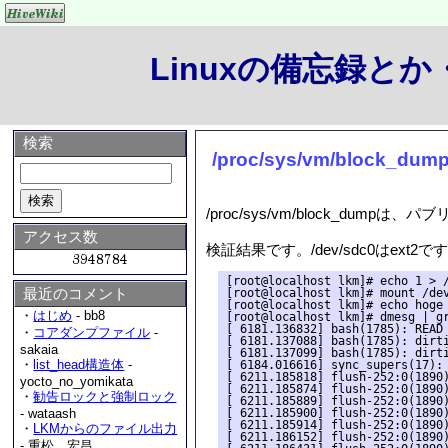
Linuxの備忘録と
検索
/proc/sys/vm/block_dum
/proc/sys/vm/block_dump
アクセス数
検証結果です。/dev/sdc0はext2で
[root@localhost lkm]# echo 1 > /
最近のコメント
[root@localhost lkm]# mount /dev
[root@localhost lkm]# echo hoge 
・
はじめ
- bb8
[root@localhost lkm]# dmesg | gr
[ 6181.136832] bash(1785): READ 
・
コアダンプファイル
-
[ 6181.137088] bash(1785): dirti
sakaia
[ 6181.137099] bash(1785): dirti
・
list_head構造体
-
[ 6184.016616] sync_supers(17): 
[ 6211.185818] flush-252:0(1890)
yocto_no_yomikata
[ 6211.185874] flush-252:0(1890)
・
勧告ロックと強制ロック
[ 6211.185889] flush-252:0(1890)
[ 6211.185900] flush-252:0(1890)
- wataash
[ 6211.185914] flush-252:0(1890)
・
LKMからのファイル出力
[ 6211.186152] flush-252:0(1890)
- 重松 宏昌