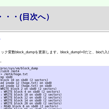
か・・・(目次へ）
p
は、パブリック変数block_dumpを更新します。block_dump!=0だと、b
す。
proc/sys/vm/block_dump

/sdc0 /mnt4

> /mnt4/hoge.txt

ep sbd0

block 10 on sbd0 (2 sectors)

ed inode 12 (hoge.txt) on sbd0

ed inode 12 (hoge.txt) on sbd0

WRITE block 2 on sbd0 (2 sectors)

: WRITE block 4 on sbd0 (2 sectors)

: WRITE block 10 on sbd0 (2 sectors)

: WRITE block 12 on sbd0 (2 sectors)

: WRITE block 14 on sbd0 (2 sectors)

: WRITE block 28 on sbd0 (2 sectors)

: READ block 8 on sbd0 (2 sectors)
