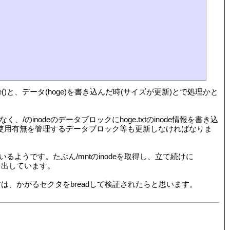
inode()と、データ(hoge)を書き込んだ時(サイズが更新)とで処理かと
でなく、/のinodeのデータブロックにhoge.txtのinode情報を書き込
/とか、使用有無を管理するデータブロック等も更新しなければなりま
syncでreadしているようです。たぶん/mntのinodeを取得し、立て続けに
で書き出しています。
される方は、かかるセクタをbreadして検証されたらと思います。