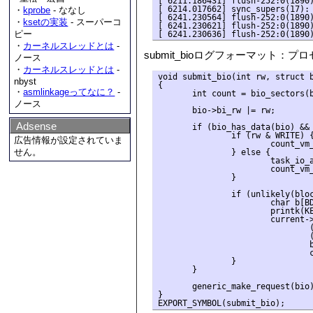
[ 6211.186431] flush-252:0(1890)
[ 6214.017662] sync_supers(17): 
・
kprobe
- ななし
[ 6241.230564] flush-252:0(1890)
・
ksetの実装
- スーパーコ
[ 6241.230621] flush-252:0(1890)
ピー
・
カーネルスレッドとは
-
submit_bioログフォーマット：プロ
ノース
・
カーネルスレッドとは
-
void submit_bio(int rw, struct b
nbyst
{

・
asmlinkageってなに？
-
       int count = bio_sectors(b
ノース
       bio->bi_rw |= rw;

Adsense
       if (bio_has_data(bio) && 
               if (rw & WRITE) {
広告情報が設定されていま
                       count_vm_
せん。
               } else {

                       task_io_a
                       count_vm_
               }

               if (unlikely(bloc
                       char b[BD
                       printk(KE
                       current->
                               (
                               (
                               b
                               c
               }

       }

       generic_make_request(bio)
}
