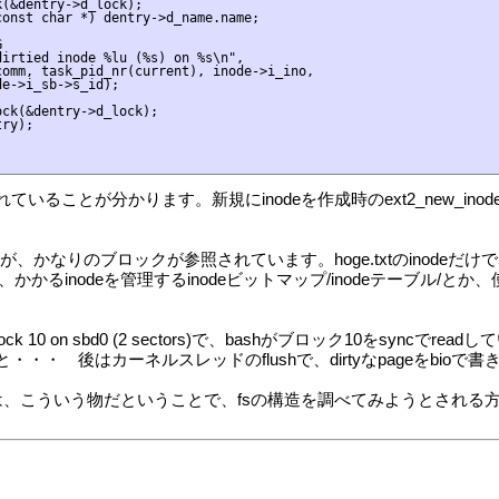
(&dentry->d_lock);

onst char *) dentry->d_name.name;



irtied inode %lu (%s) on %s\n",

omm, task_pid_nr(current), inode->i_ino,

e->i_sb->s_id);

ck(&dentry->d_lock);

ry);

2度コールされていることが分かります。新規にinodeを作成時のext2_new_
るだけですが、かなりのブロックが参照されています。hoge.txtのinodeだけ
かるinodeを管理するinodeビットマップ/inodeテーブル
 READ block 10 on sbd0 (2 sectors)で、bashがブロック10を
ではと・・・ 後はカーネルスレッドのflushで、dirtyなpageをbio
ck_dumpとは、こういう物だということで、fsの構造を調べてみようと