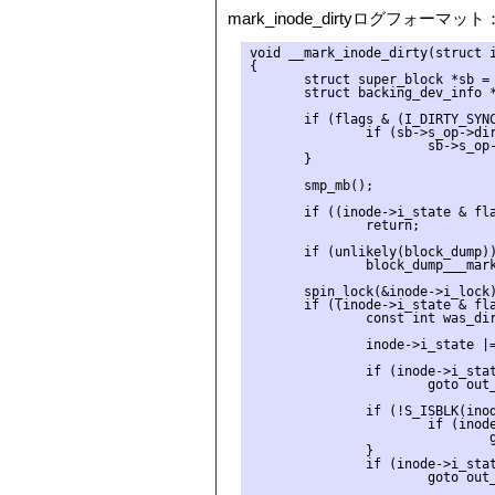
mark_inode_dirtyログフォーマッ
void __mark_inode_dirty(struct i
{

       struct super_block *sb = 
       struct backing_dev_info *
       if (flags & (I_DIRTY_SYNC
               if (sb->s_op->dir
                       sb->s_op-
       }

       smp_mb();

       if ((inode->i_state & fla
               return;

       if (unlikely(block_dump))
               block_dump___mark
       spin_lock(&inode->i_lock)
       if ((inode->i_state & fla
               const int was_dir
               inode->i_state |=
               if (inode->i_stat
                       goto out_
               if (!S_ISBLK(inod
                       if (inode
                               g
               }

               if (inode->i_stat
                       goto out_