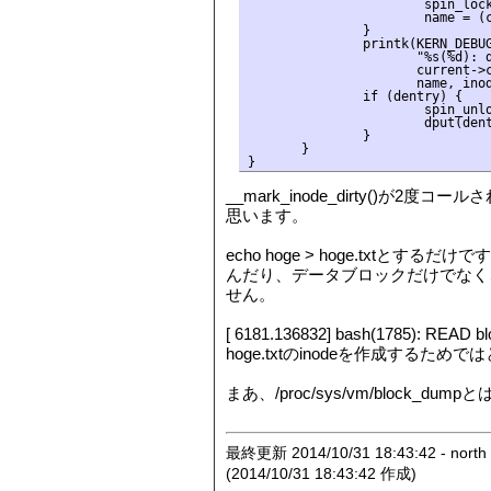
                       spin_lock
                       name = (c
               }

               printk(KERN_DEBUG
                      "%s(%d): d
                      current->c
                      name, inod
               if (dentry) {

                       spin_unlo
                       dput(dent
               }

       }

__mark_inode_dirty()が
思います。
echo hoge > hoge.txtとす
んだり、データブロックだけでなく、か
せん。
[ 6181.136832] bash(1785):
hoge.txtのinodeを作成するため
まあ、/proc/sys/vm/blo
最終更新 2014/10/31 18:43:42 - north
(2014/10/31 18:43:42 作成)