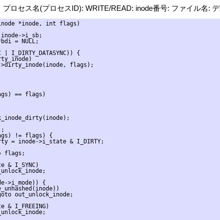
ト：プロセス名(プロセスID): WRITE/READ: inode番号: ファイル名:
node *inode, int flags)

inode->i_sb;

bdi = NULL;

 | I_DIRTY_DATASYNC)) {

ty_inode)

>dirty_inode(inode, flags);

gs) == flags)



_inode_dirty(inode);

;

gs) != flags) {

ty = inode->i_state & I_DIRTY;

 flags;

e & I_SYNC)

unlock_inode;

e->i_mode)) {

_unhashed(inode))

oto out_unlock_inode;

e & I_FREEING)

unlock_inode;
