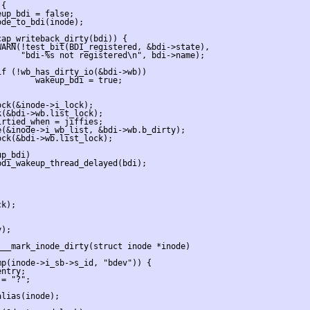
{

up_bdi = false;

de_to_bdi(inode);

ap_writeback_dirty(bdi)) {

ARN(!test_bit(BDI_registered, &bdi->state),

    "bdi-%s not registered\n", bdi->name);

f (!wb_has_dirty_io(&bdi->wb))

       wakeup_bdi = true;

ck(&inode->i_lock);

(&bdi->wb.list_lock);

rtied_when = jiffies;

(&inode->i_wb_list, &bdi->wb.b_dirty);

ck(&bdi->wb.list_lock);

p_bdi)

di_wakeup_thread_delayed(bdi);

k);

);

__mark_inode_dirty(struct inode *inode)

p(inode->i_sb->s_id, "bdev")) {

ntry;

= "?";

lias(inode);
