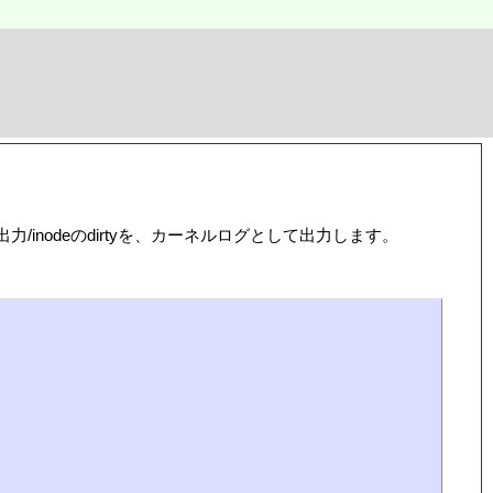
ioの入出力/inodeのdirtyを、カーネルログとして出力します。