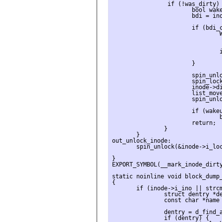
                if (!was_dirty) 
                       bool wake
                       bdi = ino
                       if (bdi_c
                               W
                                
                               i
                                
                       }

                       spin_unlo
                       spin_lock
                       inode->di
                       list_move
                       spin_unlo
                       if (wakeu
                               b
                       return;

               }

       }

out_unlock_inode:

       spin_unlock(&inode->i_loc
}

EXPORT_SYMBOL(__mark_inode_dirty
static noinline void block_dump_
{

       if (inode->i_ino || strcm
               struct dentry *de
               const char *name 
               dentry = d_find_a
               if (dentry) {
