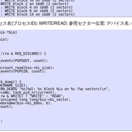
: WRITE block 56 on sbd0 (2 sectors)

WRITE block 2 on sbd0 (2 sectors)

: WRITE block 4 on sbd0 (2 sectors)

: WRITE block 8 on sbd0 (2 sectors)

セス名(プロセスID): WRITE/READ: 参照セクター位置: デバイス名
io *bio)

io);

!(rw & REQ_DISCARD)) {



events(PGPGOUT, count);

ccount_read(bio->bi_size);

events(PGPGIN, count);

k_dump)) {

EVNAME_SIZE];

RN_DEBUG "%s(%d): %s block %Lu on %s (%u sectors)\n",

comm, task_pid_nr(current),

rw & WRITE) ? "WRITE" : "READ",

unsigned long long)bio->bi_sector,

devname(bio->bi_bdev, b),

ount);

;
