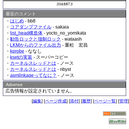
最近のコメント
・
はじめ
- bb8
・
コアダンプファイル
- sakaia
・
list_head構造体
- yocto_no_yomikata
・
勧告ロックと強制ロック
- wataash
・
LKMからのファイル出力
- 重松 宏昌
・
kprobe
- ななし
・
ksetの実装
- スーパーコピー
・
カーネルスレッドとは
- ノース
・
カーネルスレッドとは
- nbyst
・
asmlinkageってなに？
- ノース
Adsense
広告情報が設定されていません。
[
編集
] [
ページ作成
] [
添付
] [
履歴
] [
ページ一覧
] [
管理
]