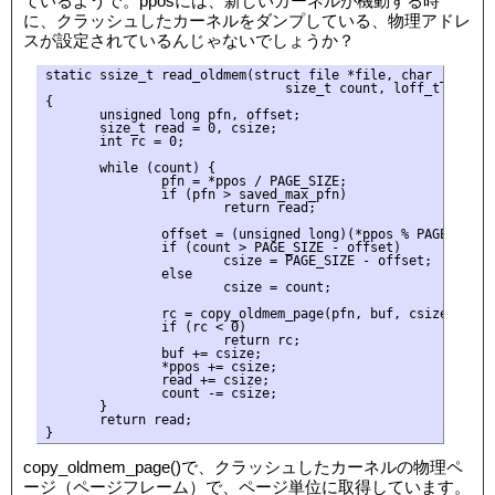
ているようで。pposには、新しいカーネルが機動する時
に、クラッシュしたカーネルをダンプしている、物理アドレ
スが設定されているんじゃないでしょうか？
static ssize_t read_oldmem(struct file *file, char __user *
                               size_t count, loff_t *ppos)

{

       unsigned long pfn, offset;

       size_t read = 0, csize;

       int rc = 0;

       while (count) {

               pfn = *ppos / PAGE_SIZE;

               if (pfn > saved_max_pfn)

                       return read;

               offset = (unsigned long)(*ppos % PAGE_SIZE);
               if (count > PAGE_SIZE - offset)

                       csize = PAGE_SIZE - offset;

               else

                       csize = count;

               rc = copy_oldmem_page(pfn, buf, csize, offse
               if (rc < 0)

                       return rc;

               buf += csize;

               *ppos += csize;

               read += csize;

               count -= csize;

       }

       return read;

copy_oldmem_page()で、クラッシュしたカーネルの物理ペ
ージ（ページフレーム）で、ページ単位に取得しています。