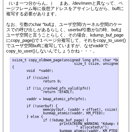
（いま一つ分からん。） まあ、/dev/memと異なって、ペ
ージフレーム毎に仮想アドレスをアサインしながら、buffに
複写する必要があります。
なお、引数のchar *bufは、ユーザ空間/カーネル空間のケー
スでの呼び出しがあるらしく、userbuf引数が1の時、bufは
ユーザ空間と言うことらしく、その場合、kdump_buf_page
にcopy_page()で１ページ分複写して、それをcopy_to_user()
でユーザ空間buffに複写していますが、なぜvaddrで
copy_to_user()しないんでしょうかね・・・。
ssize_t copy_oldmem_page(unsigned long pfn, char *buf,

                              size_t csize, unsigned long 
{

       void  *vaddr;

       if (!csize)

               return 0;

       if (!is_crashed_pfn_valid(pfn))

               return -EFAULT;

       vaddr = kmap_atomic_pfn(pfn);

       if (!userbuf) {

               memcpy(buf, (vaddr + offset), csize);

               kunmap_atomic(vaddr, KM_PTE0);

       } else {

               if (!kdump_buf_page) {

                       printk(KERN_WARNING "Kdump: Kdump bu
                               " allocated\n");

                       kunmap_atomic(vaddr, KM_PTE0);
