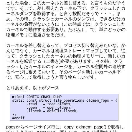
ュした場合、このカーネルと差し替える。と言うものだそう
です。そして、差し替えたカーネル下で、クラッシュしたカ
ーネルダンプを取得する。と言う按配だそうで・・・。ま
あ、その時、クラッシュカーネルのダンプは、できるだけカ
ーネルの負荷がないように（この時点では、クラッシュした
カーネルで動作する必要あり。たぶん）、で、単にどっかの
物理メモリに退避させるだけ。
カーネルを差し替えるって、プロセス切り替えみたいな。か
んじでなく、カーネルは物理ストレートマップしていて、従
って、クラッシュしたカーネルの物理メモリーに、新しいカ
ーネルを転送する（上書き)必要があります。その時、クラ
ッシュしたカーネルのイメージを、カーネル空間外の連続す
るページに蓄えておいて、そのページを新しいカーネル下
で、安心して取得しようと言う物らしいです。
とりあえず、以下がソース
#ifdef CONFIG_CRASH_DUMP

static const struct file_operations oldmem_fops = {

       .read   = read_oldmem,

       .open   = open_oldmem,

       .llseek = default_llseek,

};

pposからページサイズ毎に、copy_oldmem_page()で取得し