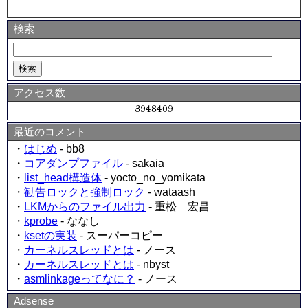
検索
アクセス数
最近のコメント
・
はじめ
- bb8
・
コアダンプファイル
- sakaia
・
list_head構造体
- yocto_no_yomikata
・
勧告ロックと強制ロック
- wataash
・
LKMからのファイル出力
- 重松 宏昌
・
kprobe
- ななし
・
ksetの実装
- スーパーコピー
・
カーネルスレッドとは
- ノース
・
カーネルスレッドとは
- nbyst
・
asmlinkageってなに？
- ノース
Adsense