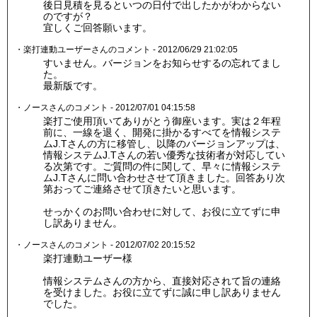
後日見積を見るといつの日付で出したかがわからない
のですが？
宜しくご回答願います。
・楽打連動ユーザーさんのコメント - 2012/06/29 21:02:05
すいません。バージョンをお知らせするの忘れてまし
た。
最新版です。
・ノースさんのコメント - 2012/07/01 04:15:58
楽打ご使用頂いてありがとう御座います。実は２年程
前に、一線を退く、開発に掛かるすべてを情報システ
ムJ.Tさんの方に移管し、以降のバージョンアップは、
情報システムJ.Tさんの若い優秀な技術者が対応してい
る次第です。ご質問の件に関して、早々に情報システ
ムJ.Tさんに問い合わせさせて頂きました。回答あり次
第おってご連絡させて頂きたいと思います。
せっかくのお問い合わせに対して、お役に立てずに申
し訳ありません。
・ノースさんのコメント - 2012/07/02 20:15:52
楽打連動ユーザー様
情報システムさんの方から、直接対応されて旨の連絡
を受けました。お役に立てずに誠に申し訳ありません
でした。