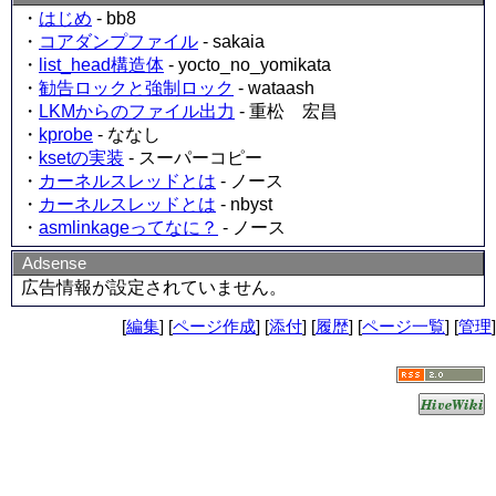
・
はじめ
- bb8
・
コアダンプファイル
- sakaia
・
list_head構造体
- yocto_no_yomikata
・
勧告ロックと強制ロック
- wataash
・
LKMからのファイル出力
- 重松 宏昌
・
kprobe
- ななし
・
ksetの実装
- スーパーコピー
・
カーネルスレッドとは
- ノース
・
カーネルスレッドとは
- nbyst
・
asmlinkageってなに？
- ノース
Adsense
広告情報が設定されていません。
[
編集
] [
ページ作成
] [
添付
] [
履歴
] [
ページ一覧
] [
管理
]